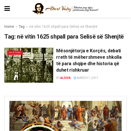
Home
Tag
në vitin 1625 shpall para Selisë së Shenjtë
Tag:
në vitin 1625 shpall para Selisë së Shenjtë
Mësonjëtorja e Korçës, debati
HISTORI
rreth të mëhershmeve shkolla
të para shqipe dhe historia që
duhet rishkruar
BY
ALSIVA
MARCH 7, 2017