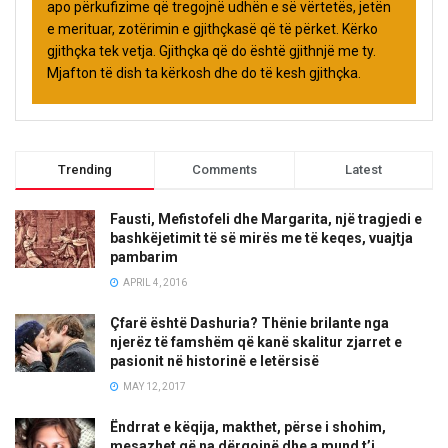
apo përkufizime që tregojnë udhën e së vërtetës, jetën
e merituar, zotërimin e gjithçkasë që të përket. Kërko
gjithçka tek vetja. Gjithçka që do është gjithnjë me ty.
Mjafton të dish ta kërkosh dhe do të kesh gjithçka.
Trending
Comments
Latest
Fausti, Mefistofeli dhe Margarita, një tragjedi e
bashkëjetimit të së mirës me të keqes, vuajtja
pambarim
APRIL 4, 2016
Çfarë është Dashuria? Thënie brilante nga
njerëz të famshëm që kanë skalitur zjarret e
pasionit në historinë e letërsisë
MAY 12, 2017
Ëndrrat e këqija, makthet, përse i shohim,
mesazhet që na dërgojnë dhe a mund t’i