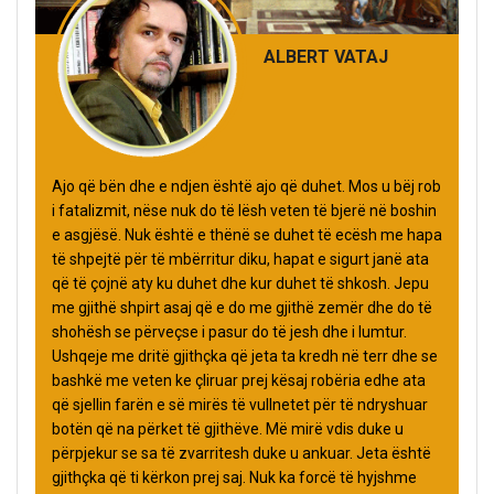
ALBERT VATAJ
Ajo që bën dhe e ndjen është ajo që duhet. Mos u bëj rob
i fatalizmit, nëse nuk do të lësh veten të bjerë në boshin
e asgjësë. Nuk është e thënë se duhet të ecësh me hapa
të shpejtë për të mbërritur diku, hapat e sigurt janë ata
që të çojnë aty ku duhet dhe kur duhet të shkosh. Jepu
me gjithë shpirt asaj që e do me gjithë zemër dhe do të
shohësh se përveçse i pasur do të jesh dhe i lumtur.
Ushqeje me dritë gjithçka që jeta ta kredh në terr dhe se
bashkë me veten ke çliruar prej kësaj robëria edhe ata
që sjellin farën e së mirës të vullnetet për të ndryshuar
botën që na përket të gjithëve. Më mirë vdis duke u
përpjekur se sa të zvarritesh duke u ankuar. Jeta është
gjithçka që ti kërkon prej saj. Nuk ka forcë të hyjshme