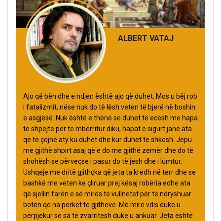
ALBERT VATAJ
Ajo që bën dhe e ndjen është ajo që duhet. Mos u bëj rob
i fatalizmit, nëse nuk do të lësh veten të bjerë në boshin
e asgjësë. Nuk është e thënë se duhet të ecësh me hapa
të shpejtë për të mbërritur diku, hapat e sigurt janë ata
që të çojnë aty ku duhet dhe kur duhet të shkosh. Jepu
me gjithë shpirt asaj që e do me gjithë zemër dhe do të
shohësh se përveçse i pasur do të jesh dhe i lumtur.
Ushqeje me dritë gjithçka që jeta ta kredh në terr dhe se
bashkë me veten ke çliruar prej kësaj robëria edhe ata
që sjellin farën e së mirës të vullnetet për të ndryshuar
botën që na përket të gjithëve. Më mirë vdis duke u
përpjekur se sa të zvarritesh duke u ankuar. Jeta është