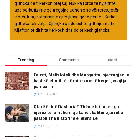
gjithçka që ti kërkon prej saj. Nuk ka forcë të hyjshme
apo përkufizime që tregojnë udhën e së vërtetës, jetën
e merituar, zotërimin e gjithçkasë që të përket. Kërko
gjithçka tek vetja. Gjithçka që do është gjithnjë me ty.
Mjafton të dish ta kërkosh dhe do të kesh gjithçka.
Trending
Comments
Latest
Fausti, Mefistofeli dhe Margarita, një tragjedi e
bashkëjetimit të së mirës me të keqes, vuajtja
pambarim
APRIL 4, 2016
Çfarë është Dashuria? Thënie brilante nga
njerëz të famshëm që kanë skalitur zjarret e
pasionit në historinë e letërsisë
MAY 12, 2017