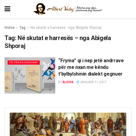
Home
Tag
Në skutat e harresës - nga Abigela Shporaj
Tag:
Në skutat e harresës – nga Abigela
Shporaj
“Fryma” qi i nep jetë andrrave
TË PËRZGJEDHURAT
për me nxan me këndu
t’bylbylshmin dialekt gegnuer
BY
ALSIVA
JANUARY 11, 2017