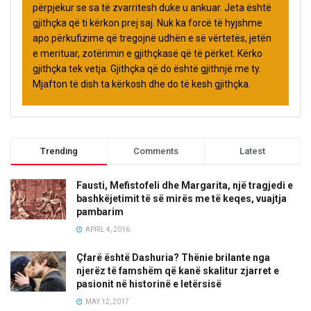
përpjekur se sa të zvarritesh duke u ankuar. Jeta është
gjithçka që ti kërkon prej saj. Nuk ka forcë të hyjshme
apo përkufizime që tregojnë udhën e së vërtetës, jetën
e merituar, zotërimin e gjithçkasë që të përket. Kërko
gjithçka tek vetja. Gjithçka që do është gjithnjë me ty.
Mjafton të dish ta kërkosh dhe do të kesh gjithçka.
Trending
Comments
Latest
Fausti, Mefistofeli dhe Margarita, një tragjedi e
bashkëjetimit të së mirës me të keqes, vuajtja
pambarim
APRIL 4, 2016
Çfarë është Dashuria? Thënie brilante nga
njerëz të famshëm që kanë skalitur zjarret e
pasionit në historinë e letërsisë
MAY 12, 2017