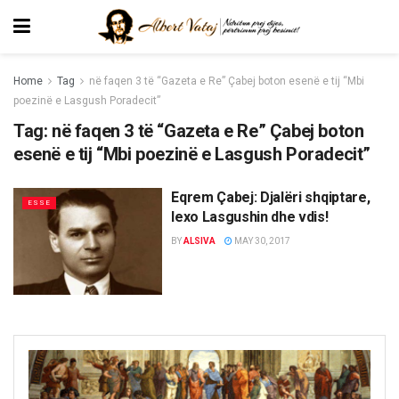
Home
Tag
në faqen 3 të “Gazeta e Re” Çabej boton esenë e tij “Mbi
poezinë e Lasgush Poradecit”
Tag:
në faqen 3 të “Gazeta e Re” Çabej boton
esenë e tij “Mbi poezinë e Lasgush Poradecit”
Eqrem Çabej: Djalëri shqiptare,
ESSE
lexo Lasgushin dhe vdis!
BY
ALSIVA
MAY 30, 2017