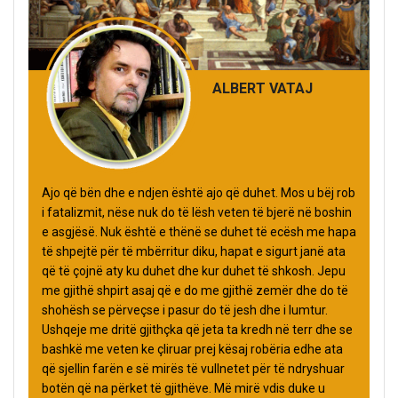
ALBERT VATAJ
Ajo që bën dhe e ndjen është ajo që duhet. Mos u bëj rob
i fatalizmit, nëse nuk do të lësh veten të bjerë në boshin
e asgjësë. Nuk është e thënë se duhet të ecësh me hapa
të shpejtë për të mbërritur diku, hapat e sigurt janë ata
që të çojnë aty ku duhet dhe kur duhet të shkosh. Jepu
me gjithë shpirt asaj që e do me gjithë zemër dhe do të
shohësh se përveçse i pasur do të jesh dhe i lumtur.
Ushqeje me dritë gjithçka që jeta ta kredh në terr dhe se
bashkë me veten ke çliruar prej kësaj robëria edhe ata
që sjellin farën e së mirës të vullnetet për të ndryshuar
botën që na përket të gjithëve. Më mirë vdis duke u