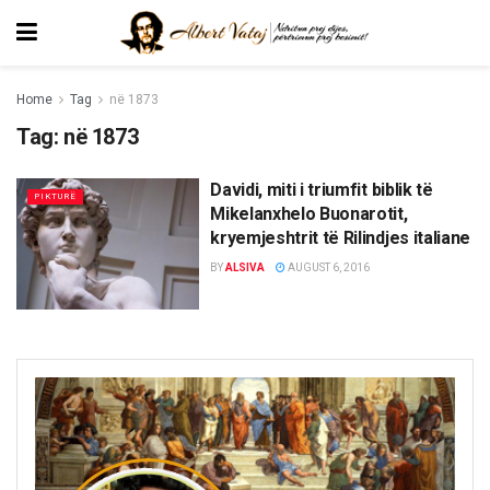
Home
Tag
në 1873
Tag:
në 1873
Davidi, miti i triumfit biblik të
PIKTURË
Mikelanxhelo Buonarotit,
kryemjeshtrit të Rilindjes italiane
BY
ALSIVA
AUGUST 6, 2016