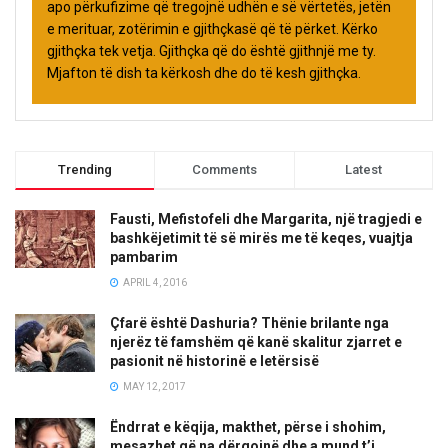
apo përkufizime që tregojnë udhën e së vërtetës, jetën
e merituar, zotërimin e gjithçkasë që të përket. Kërko
gjithçka tek vetja. Gjithçka që do është gjithnjë me ty.
Mjafton të dish ta kërkosh dhe do të kesh gjithçka.
Trending
Comments
Latest
Fausti, Mefistofeli dhe Margarita, një tragjedi e
bashkëjetimit të së mirës me të keqes, vuajtja
pambarim
APRIL 4, 2016
Çfarë është Dashuria? Thënie brilante nga
njerëz të famshëm që kanë skalitur zjarret e
pasionit në historinë e letërsisë
MAY 12, 2017
Ëndrrat e këqija, makthet, përse i shohim,
mesazhet që na dërgojnë dhe a mund t’i