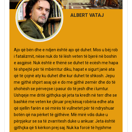
ALBERT VATAJ
Ajo që bën dhe e ndjen është ajo që duhet. Mos u bëj rob
i fatalizmit, nëse nuk do të lësh veten të bjerë në boshin
e asgjësë. Nuk është e thënë se duhet të ecësh me hapa
të shpejtë për të mbërritur diku, hapat e sigurt janë ata
që të çojnë aty ku duhet dhe kur duhet të shkosh. Jepu
me gjithë shpirt asaj që e do me gjithë zemër dhe do të
shohësh se përveçse i pasur do të jesh dhe i lumtur.
Ushqeje me dritë gjithçka që jeta ta kredh në terr dhe se
bashkë me veten ke çliruar prej kësaj robëria edhe ata
që sjellin farën e së mirës të vullnetet për të ndryshuar
botën që na përket të gjithëve. Më mirë vdis duke u
përpjekur se sa të zvarritesh duke u ankuar. Jeta është
gjithçka që ti kërkon prej saj. Nuk ka forcë të hyjshme