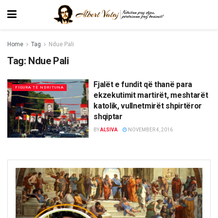
Home
Tag
Ndue Pali
Tag:
Ndue Pali
Fjalët e fundit që thanë para
FIGURA TË NDRITUNA
ekzekutimit martirët, meshtarët
katolik, vullnetmirët shpirtëror
shqiptar
BY
ALSIVA
NOVEMBER 4, 2016