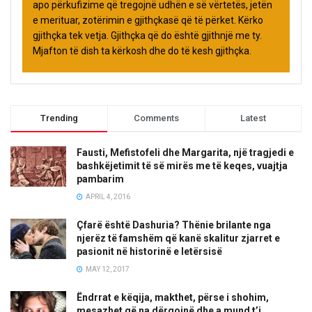
apo përkufizime që tregojnë udhën e së vërtetës, jetën
e merituar, zotërimin e gjithçkasë që të përket. Kërko
gjithçka tek vetja. Gjithçka që do është gjithnjë me ty.
Mjafton të dish ta kërkosh dhe do të kesh gjithçka.
Trending
Comments
Latest
Fausti, Mefistofeli dhe Margarita, një tragjedi e
bashkëjetimit të së mirës me të keqes, vuajtja
pambarim
APRIL 4, 2016
Çfarë është Dashuria? Thënie brilante nga
njerëz të famshëm që kanë skalitur zjarret e
pasionit në historinë e letërsisë
MAY 12, 2017
Ëndrrat e këqija, makthet, përse i shohim,
mesazhet që na dërgojnë dhe a mund t’i