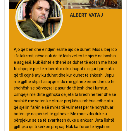
ALBERT VATAJ
Ajo që bën dhe e ndjen është ajo që duhet. Mos u bëj rob
i fatalizmit, nëse nuk do të lësh veten të bjerë në boshin
e asgjësë. Nuk është e thënë se duhet të ecësh me hapa
të shpejtë për të mbërritur diku, hapat e sigurt janë ata
që të çojnë aty ku duhet dhe kur duhet të shkosh. Jepu
me gjithë shpirt asaj që e do me gjithë zemër dhe do të
shohësh se përveçse i pasur do të jesh dhe i lumtur.
Ushqeje me dritë gjithçka që jeta ta kredh në terr dhe se
bashkë me veten ke çliruar prej kësaj robëria edhe ata
që sjellin farën e së mirës të vullnetet për të ndryshuar
botën që na përket të gjithëve. Më mirë vdis duke u
përpjekur se sa të zvarritesh duke u ankuar. Jeta është
gjithçka që ti kërkon prej saj. Nuk ka forcë të hyjshme