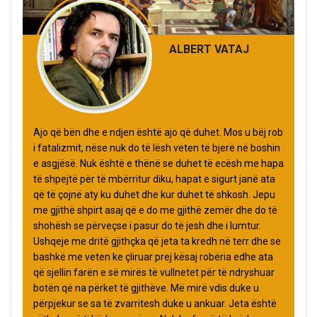
ALBERT VATAJ
Ajo që bën dhe e ndjen është ajo që duhet. Mos u bëj rob
i fatalizmit, nëse nuk do të lësh veten të bjerë në boshin
e asgjësë. Nuk është e thënë se duhet të ecësh me hapa
të shpejtë për të mbërritur diku, hapat e sigurt janë ata
që të çojnë aty ku duhet dhe kur duhet të shkosh. Jepu
me gjithë shpirt asaj që e do me gjithë zemër dhe do të
shohësh se përveçse i pasur do të jesh dhe i lumtur.
Ushqeje me dritë gjithçka që jeta ta kredh në terr dhe se
bashkë me veten ke çliruar prej kësaj robëria edhe ata
që sjellin farën e së mirës të vullnetet për të ndryshuar
botën që na përket të gjithëve. Më mirë vdis duke u
përpjekur se sa të zvarritesh duke u ankuar. Jeta është