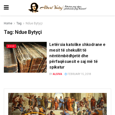
Home
Tag
Ndue Bytyçi
Tag:
Ndue Bytyçi
Letërsia katolike shkodrane e
ESSE
mesit të shekullit të
nëntëmbëdhjetë dhe
përfaqësuesit e saj më të
spikatur
BY
ALSIVA
FEBRUARY 15, 2018