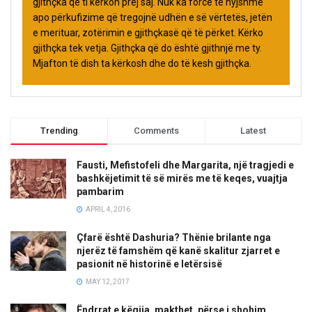
gjithçka që ti kërkon prej saj. Nuk ka forcë të hyjshme
apo përkufizime që tregojnë udhën e së vërtetës, jetën
e merituar, zotërimin e gjithçkasë që të përket. Kërko
gjithçka tek vetja. Gjithçka që do është gjithnjë me ty.
Mjafton të dish ta kërkosh dhe do të kesh gjithçka.
Trending
Comments
Latest
Fausti, Mefistofeli dhe Margarita, një tragjedi e
bashkëjetimit të së mirës me të keqes, vuajtja
pambarim
APRIL 4, 2016
Çfarë është Dashuria? Thënie brilante nga
njerëz të famshëm që kanë skalitur zjarret e
pasionit në historinë e letërsisë
MAY 12, 2017
Ëndrrat e këqija, makthet, përse i shohim,