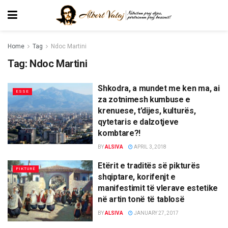
Home
Tag
Ndoc Martini
Tag:
Ndoc Martini
Shkodra, a mundet me ken ma, ai
ESSE
za zotnimesh kumbuse e
krenuese, t’dijes, kulturës,
qytetaris e dalzotjeve
kombtare?!
BY
ALSIVA
APRIL 3, 2018
Etërit e traditës së pikturës
PIKTURË
shqiptare, korifenjt e
manifestimit të vlerave estetike
në artin tonë të tablosë
BY
ALSIVA
JANUARY 27, 2017