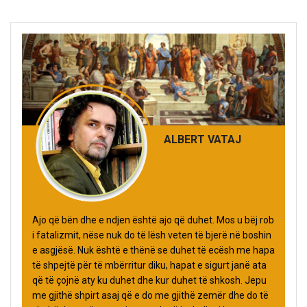
ALBERT VATAJ
Ajo që bën dhe e ndjen është ajo që duhet. Mos u bëj rob
i fatalizmit, nëse nuk do të lësh veten të bjerë në boshin
e asgjësë. Nuk është e thënë se duhet të ecësh me hapa
të shpejtë për të mbërritur diku, hapat e sigurt janë ata
që të çojnë aty ku duhet dhe kur duhet të shkosh. Jepu
me gjithë shpirt asaj që e do me gjithë zemër dhe do të