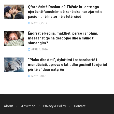
Çfarë është Dashuria? Thënie brilante nga
njerëz të famshëm që kanë skalitur zjarret e
pasionit në historinë e letërsisë
MAY 12, 2017
Ëndrrat e këqija, makthet, përse i shohim,
mesazhet që na dërgojnë dhe a mund t’i
shmangim?
APRIL 4, 2016
“Plaku dhe deti”, dyluftimi i pabarabartë i
mundësisë, sprova e fatit dhe guximit të njeriut
për të sfiduar natyrën
MAY 4, 2017
About
Advertise
Privacy & Policy
Contact