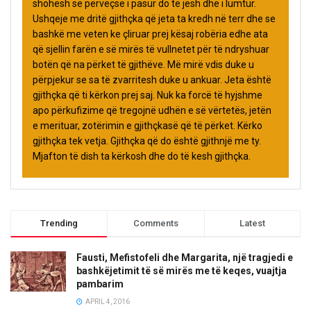
shohësh se përveçse i pasur do të jesh dhe i lumtur.
Ushqeje me dritë gjithçka që jeta ta kredh në terr dhe se
bashkë me veten ke çliruar prej kësaj robëria edhe ata
që sjellin farën e së mirës të vullnetet për të ndryshuar
botën që na përket të gjithëve. Më mirë vdis duke u
përpjekur se sa të zvarritesh duke u ankuar. Jeta është
gjithçka që ti kërkon prej saj. Nuk ka forcë të hyjshme
apo përkufizime që tregojnë udhën e së vërtetës, jetën
e merituar, zotërimin e gjithçkasë që të përket. Kërko
gjithçka tek vetja. Gjithçka që do është gjithnjë me ty.
Mjafton të dish ta kërkosh dhe do të kesh gjithçka.
Trending
Comments
Latest
Fausti, Mefistofeli dhe Margarita, një tragjedi e
bashkëjetimit të së mirës me të keqes, vuajtja
pambarim
APRIL 4, 2016