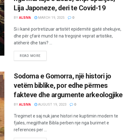
Lija Japoneze, deri te Covid-19
BY
ALSIVA
MARCH 19, 2025
0
Si i kanë portretizuar artistët epidemitë gjatë shekujve,
dhe për çfarë mund të na tregojnë veprat artistike,
atëherë dhe tani? ...
READ MORE
Sodoma e Gomorra, një histori jo
vetëm biblike, por edhe përmes
fakteve dhe argumente arkeologjike
BY
ALSIVA
AUGUST 19, 2023
0
Tregimet e saj nuk jane histori ne kuptimin modern te
fjales, megjithate Bibla perben nje nga burimet e
references per ...