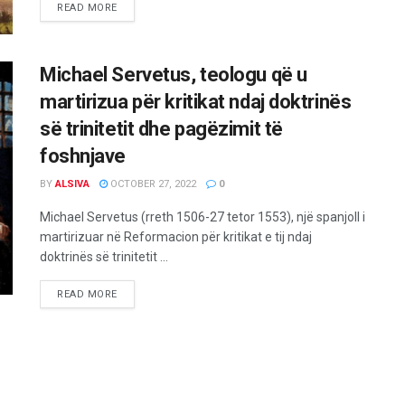
READ MORE
Michael Servetus, teologu që u
martirizua për kritikat ndaj doktrinës
së trinitetit dhe pagëzimit të
foshnjave
BY
ALSIVA
OCTOBER 27, 2022
0
Michael Servetus (rreth 1506-27 tetor 1553), një spanjoll i
martirizuar në Reformacion për kritikat e tij ndaj
doktrinës së trinitetit ...
READ MORE