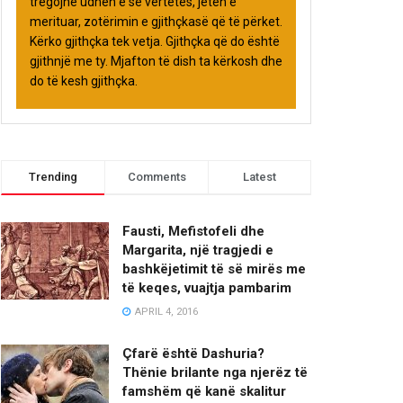
tregojnë udhën e së vërtetës, jetën e
merituar, zotërimin e gjithçkasë që të përket.
Kërko gjithçka tek vetja. Gjithçka që do është
gjithnjë me ty. Mjafton të dish ta kërkosh dhe
do të kesh gjithçka.
Trending
Comments
Latest
Fausti, Mefistofeli dhe
Margarita, një tragjedi e
bashkëjetimit të së mirës me
të keqes, vuajtja pambarim
APRIL 4, 2016
Çfarë është Dashuria?
Thënie brilante nga njerëz të
famshëm që kanë skalitur