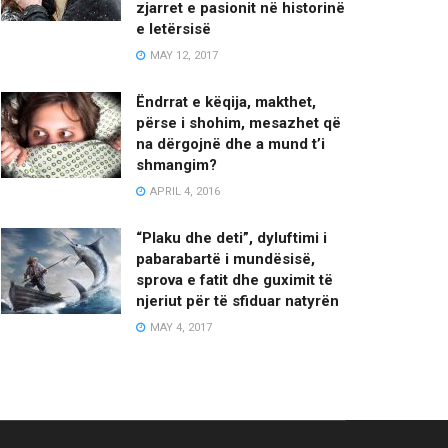
zjarret e pasionit në historinë
e letërsisë
MAY 12, 2017
Ëndrrat e këqija, makthet,
përse i shohim, mesazhet që
na dërgojnë dhe a mund t’i
shmangim?
APRIL 4, 2016
“Plaku dhe deti”, dyluftimi i
pabarabartë i mundësisë,
sprova e fatit dhe guximit të
njeriut për të sfiduar natyrën
MAY 4, 2017