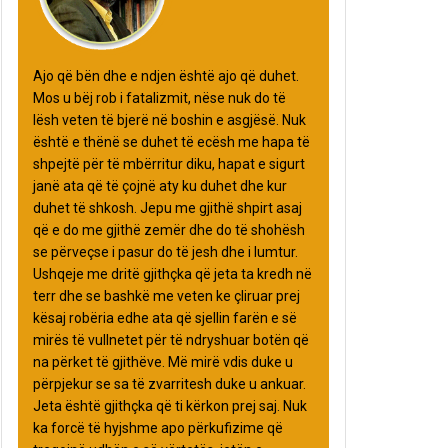
Ajo që bën dhe e ndjen është ajo që duhet.
Mos u bëj rob i fatalizmit, nëse nuk do të
lësh veten të bjerë në boshin e asgjësë. Nuk
është e thënë se duhet të ecësh me hapa të
shpejtë për të mbërritur diku, hapat e sigurt
janë ata që të çojnë aty ku duhet dhe kur
duhet të shkosh. Jepu me gjithë shpirt asaj
që e do me gjithë zemër dhe do të shohësh
se përveçse i pasur do të jesh dhe i lumtur.
Ushqeje me dritë gjithçka që jeta ta kredh në
terr dhe se bashkë me veten ke çliruar prej
kësaj robëria edhe ata që sjellin farën e së
mirës të vullnetet për të ndryshuar botën që
na përket të gjithëve. Më mirë vdis duke u
përpjekur se sa të zvarritesh duke u ankuar.
Jeta është gjithçka që ti kërkon prej saj. Nuk
ka forcë të hyjshme apo përkufizime që