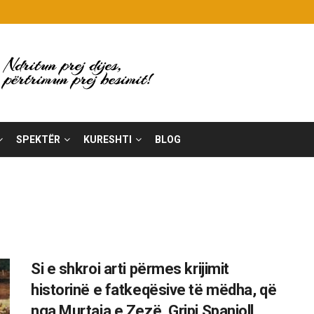
SPEKTËR
KURESHTI
BLOG
Si e shkroi arti përmes krijimit
historinë e fatkeqësive të mëdha, që
nga Murtaja e Zezë, Gripi Spanjoll,