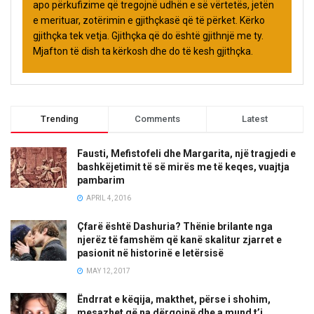
apo përkufizime që tregojnë udhën e së vërtetës, jetën
e merituar, zotërimin e gjithçkasë që të përket. Kërko
gjithçka tek vetja. Gjithçka që do është gjithnjë me ty.
Mjafton të dish ta kërkosh dhe do të kesh gjithçka.
Trending
Comments
Latest
Fausti, Mefistofeli dhe Margarita, një tragjedi e
bashkëjetimit të së mirës me të keqes, vuajtja
pambarim
APRIL 4, 2016
Çfarë është Dashuria? Thënie brilante nga
njerëz të famshëm që kanë skalitur zjarret e
pasionit në historinë e letërsisë
MAY 12, 2017
Ëndrrat e këqija, makthet, përse i shohim,
mesazhet që na dërgojnë dhe a mund t’i