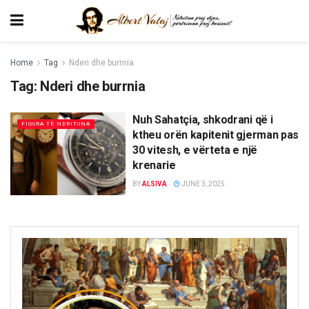
Home
Tag
Nderi dhe burrnia
Tag:
Nderi dhe burrnia
Nuh Sahatçia, shkodrani që i
FIGURA TË NDRITUNA
ktheu orën kapitenit gjerman pas
30 vitesh, e vërteta e një
krenarie
BY
ALSIVA
JUNE 3, 2025