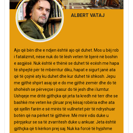
ALBERT VATAJ
Ajo që bën dhe e ndjen është ajo që duhet. Mos u bëj rob
i fatalizmit, nëse nuk do të lësh veten të bjerë në boshin
e asgjësë. Nuk është e thënë se duhet të ecësh me hapa
të shpejtë për të mbërritur diku, hapat e sigurt janë ata
që të çojnë aty ku duhet dhe kur duhet të shkosh. Jepu
me gjithë shpirt asaj që e do me gjithë zemër dhe do të
shohësh se përveçse i pasur do të jesh dhe i lumtur.
Ushqeje me dritë gjithçka që jeta ta kredh në terr dhe se
bashkë me veten ke çliruar prej kësaj robëria edhe ata
që sjellin farën e së mirës të vullnetet për të ndryshuar
botën që na përket të gjithëve. Më mirë vdis duke u
përpjekur se sa të zvarritesh duke u ankuar. Jeta është
gjithçka që ti kërkon prej saj. Nuk ka forcë të hyjshme