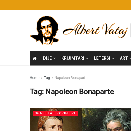
DIJE
KRIJIMTARI
LETËRSI
ART
Home
Tag
Napoleon Bonaparte
Tag:
Napoleon Bonaparte
NGA JETA E KORIFEJVE