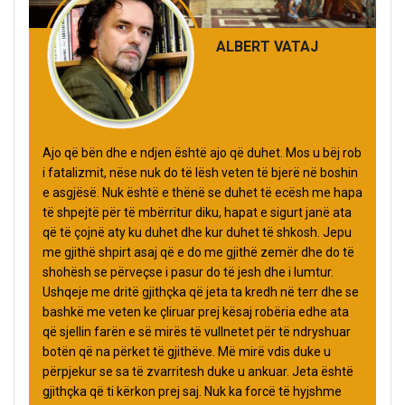
ALBERT VATAJ
Ajo që bën dhe e ndjen është ajo që duhet. Mos u bëj rob
i fatalizmit, nëse nuk do të lësh veten të bjerë në boshin
e asgjësë. Nuk është e thënë se duhet të ecësh me hapa
të shpejtë për të mbërritur diku, hapat e sigurt janë ata
që të çojnë aty ku duhet dhe kur duhet të shkosh. Jepu
me gjithë shpirt asaj që e do me gjithë zemër dhe do të
shohësh se përveçse i pasur do të jesh dhe i lumtur.
Ushqeje me dritë gjithçka që jeta ta kredh në terr dhe se
bashkë me veten ke çliruar prej kësaj robëria edhe ata
që sjellin farën e së mirës të vullnetet për të ndryshuar
botën që na përket të gjithëve. Më mirë vdis duke u
përpjekur se sa të zvarritesh duke u ankuar. Jeta është
gjithçka që ti kërkon prej saj. Nuk ka forcë të hyjshme