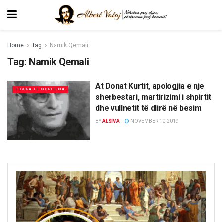
Home
Tag
Namik Qemali
Tag:
Namik Qemali
At Donat Kurtit, apologjia e nje
FIGURA TË NDRITUNA
sherbestari, martirizimi i shpirtit
dhe vullnetit të dlirë në besim
BY
ALSIVA
NOVEMBER 10, 2019