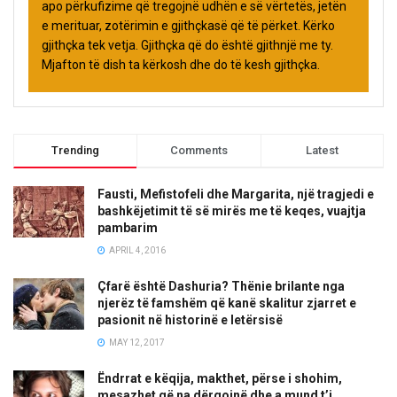
apo përkufizime që tregojnë udhën e së vërtetës, jetën
e merituar, zotërimin e gjithçkasë që të përket. Kërko
gjithçka tek vetja. Gjithçka që do është gjithnjë me ty.
Mjafton të dish ta kërkosh dhe do të kesh gjithçka.
Trending
Comments
Latest
Fausti, Mefistofeli dhe Margarita, një tragjedi e
bashkëjetimit të së mirës me të keqes, vuajtja
pambarim
APRIL 4, 2016
Çfarë është Dashuria? Thënie brilante nga
njerëz të famshëm që kanë skalitur zjarret e
pasionit në historinë e letërsisë
MAY 12, 2017
Ëndrrat e këqija, makthet, përse i shohim,
mesazhet që na dërgojnë dhe a mund t’i