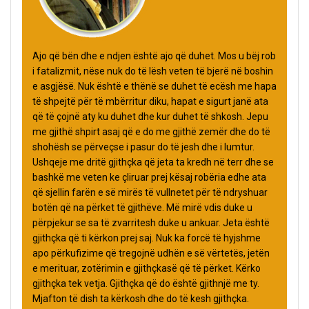
Ajo që bën dhe e ndjen është ajo që duhet. Mos u bëj rob
i fatalizmit, nëse nuk do të lësh veten të bjerë në boshin
e asgjësë. Nuk është e thënë se duhet të ecësh me hapa
të shpejtë për të mbërritur diku, hapat e sigurt janë ata
që të çojnë aty ku duhet dhe kur duhet të shkosh. Jepu
me gjithë shpirt asaj që e do me gjithë zemër dhe do të
shohësh se përveçse i pasur do të jesh dhe i lumtur.
Ushqeje me dritë gjithçka që jeta ta kredh në terr dhe se
bashkë me veten ke çliruar prej kësaj robëria edhe ata
që sjellin farën e së mirës të vullnetet për të ndryshuar
botën që na përket të gjithëve. Më mirë vdis duke u
përpjekur se sa të zvarritesh duke u ankuar. Jeta është
gjithçka që ti kërkon prej saj. Nuk ka forcë të hyjshme
apo përkufizime që tregojnë udhën e së vërtetës, jetën
e merituar, zotërimin e gjithçkasë që të përket. Kërko
gjithçka tek vetja. Gjithçka që do është gjithnjë me ty.
Mjafton të dish ta kërkosh dhe do të kesh gjithçka.