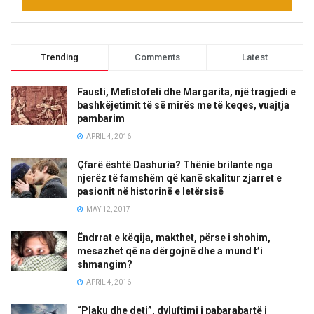
Trending
Comments
Latest
Fausti, Mefistofeli dhe Margarita, një tragjedi e
bashkëjetimit të së mirës me të keqes, vuajtja
pambarim
APRIL 4, 2016
Çfarë është Dashuria? Thënie brilante nga
njerëz të famshëm që kanë skalitur zjarret e
pasionit në historinë e letërsisë
MAY 12, 2017
Ëndrrat e këqija, makthet, përse i shohim,
mesazhet që na dërgojnë dhe a mund t’i
shmangim?
APRIL 4, 2016
“Plaku dhe deti”, dyluftimi i pabarabartë i