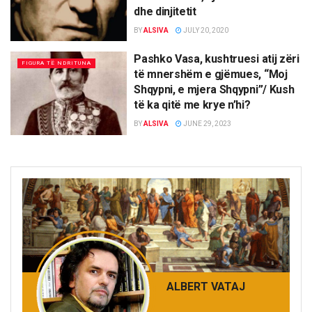
dhe dinjitetit
BY
ALSIVA
JULY 20, 2020
Pashko Vasa, kushtruesi atij zëri
FIGURA TË NDRITUNA
të mnershëm e gjëmues, “Moj
Shqypni, e mjera Shqypni”/ Kush
të ka qitë me krye n’hi?
BY
ALSIVA
JUNE 29, 2023
ALBERT VATAJ