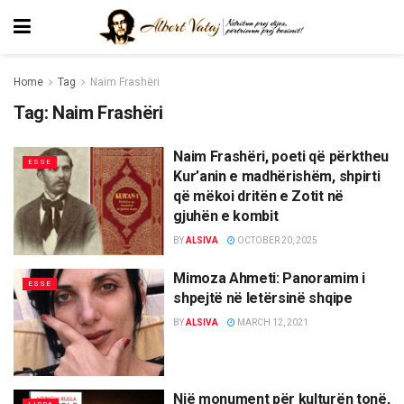
Home
Tag
Naim Frashëri
Tag:
Naim Frashëri
Naim Frashëri, poeti që përktheu
ESSE
Kur’anin e madhërishëm, shpirti
që mëkoi dritën e Zotit në
gjuhën e kombit
BY
ALSIVA
OCTOBER 20, 2025
Mimoza Ahmeti: Panoramim i
ESSE
shpejtë në letërsinë shqipe
BY
ALSIVA
MARCH 12, 2021
Një monument për kulturën tonë,