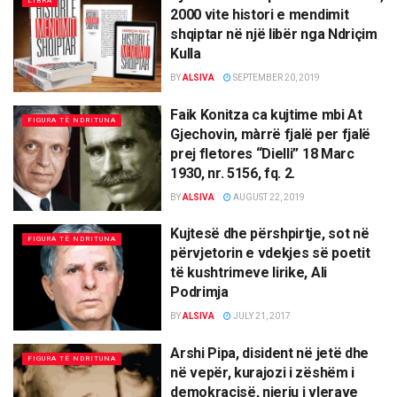
LIBRA
2000 vite histori e mendimit
shqiptar në një libër nga Ndriçim
Kulla
BY
ALSIVA
SEPTEMBER 20, 2019
Faik Konitza ca kujtime mbi At
FIGURA TË NDRITUNA
Gjechovin, màrrë fjalë per fjalë
prej fletores “Dielli” 18 Marc
1930, nr. 5156, fq. 2.
BY
ALSIVA
AUGUST 22, 2019
Kujtesë dhe përshpirtje, sot në
FIGURA TË NDRITUNA
përvjetorin e vdekjes së poetit
të kushtrimeve lirike, Ali
Podrimja
BY
ALSIVA
JULY 21, 2017
Arshi Pipa, disident në jetë dhe
FIGURA TË NDRITUNA
në vepër, kurajozi i zëshëm i
demokracisë, njeriu i vlerave