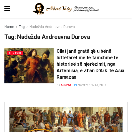
Home
Tag
Nadežda Andreevna Durova
Tag:
Nadežda Andreevna Durova
Cilat janë gratë që u bënë
HISTORI
luftëtaret më të famshme të
historisë së njerëzimit, nga
Artemisia, e Zhan D’Ark. te Asia
Ramazan
BY
ALSIVA
NOVEMBER 13, 2017