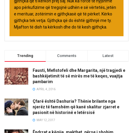
gjithçka që ti kërkon prej saj. Nuk ka forcë të hyjshme
apo përkufizime që tregojnë udhën e së vërtetës, jetën
e merituar, zotërimin e gjithçkasë që të përket. Kërko
gjithçka tek vetja. Gjithçka që do është gjithnjë me ty.
Mjafton të dish ta kërkosh dhe do të kesh gjithçka.
Trending
Comments
Latest
Fausti, Mefistofeli dhe Margarita, një tragjedi e
bashkëjetimit të së mirës me të keqes, vuajtja
pambarim
APRIL 4, 2016
Çfarë është Dashuria? Thënie brilante nga
njerëz të famshëm që kanë skalitur zjarret e
pasionit në historinë e letërsisë
MAY 12, 2017
Ëndrrat e këqija, makthet, përse i shohim,