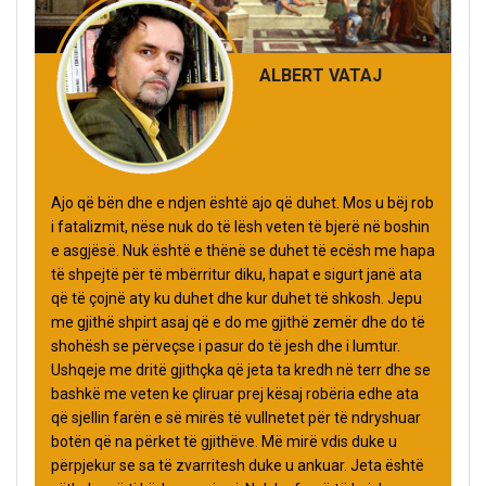
ALBERT VATAJ
Ajo që bën dhe e ndjen është ajo që duhet. Mos u bëj rob
i fatalizmit, nëse nuk do të lësh veten të bjerë në boshin
e asgjësë. Nuk është e thënë se duhet të ecësh me hapa
të shpejtë për të mbërritur diku, hapat e sigurt janë ata
që të çojnë aty ku duhet dhe kur duhet të shkosh. Jepu
me gjithë shpirt asaj që e do me gjithë zemër dhe do të
shohësh se përveçse i pasur do të jesh dhe i lumtur.
Ushqeje me dritë gjithçka që jeta ta kredh në terr dhe se
bashkë me veten ke çliruar prej kësaj robëria edhe ata
që sjellin farën e së mirës të vullnetet për të ndryshuar
botën që na përket të gjithëve. Më mirë vdis duke u
përpjekur se sa të zvarritesh duke u ankuar. Jeta është