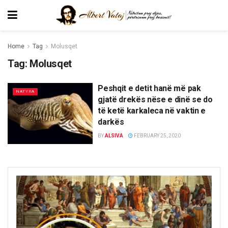
Home
Tag
Molusqet
Tag:
Molusqet
Peshqit e detit hanë më pak
NATYRA
gjatë drekës nëse e dinë se do
të ketë karkaleca në vaktin e
darkës
BY
ALSIVA
FEBRUARY 25, 2020