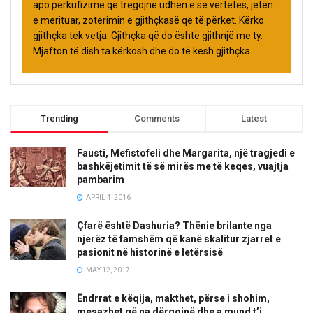
apo përkufizime që tregojnë udhën e së vërtetës, jetën
e merituar, zotërimin e gjithçkasë që të përket. Kërko
gjithçka tek vetja. Gjithçka që do është gjithnjë me ty.
Mjafton të dish ta kërkosh dhe do të kesh gjithçka.
Trending
Comments
Latest
Fausti, Mefistofeli dhe Margarita, një tragjedi e
bashkëjetimit të së mirës me të keqes, vuajtja
pambarim
APRIL 4, 2016
Çfarë është Dashuria? Thënie brilante nga
njerëz të famshëm që kanë skalitur zjarret e
pasionit në historinë e letërsisë
MAY 12, 2017
Ëndrrat e këqija, makthet, përse i shohim,
mesazhet që na dërgojnë dhe a mund t’i