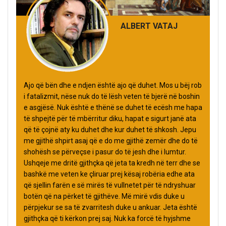
ALBERT VATAJ
Ajo që bën dhe e ndjen është ajo që duhet. Mos u bëj rob
i fatalizmit, nëse nuk do të lësh veten të bjerë në boshin
e asgjësë. Nuk është e thënë se duhet të ecësh me hapa
të shpejtë për të mbërritur diku, hapat e sigurt janë ata
që të çojnë aty ku duhet dhe kur duhet të shkosh. Jepu
me gjithë shpirt asaj që e do me gjithë zemër dhe do të
shohësh se përveçse i pasur do të jesh dhe i lumtur.
Ushqeje me dritë gjithçka që jeta ta kredh në terr dhe se
bashkë me veten ke çliruar prej kësaj robëria edhe ata
që sjellin farën e së mirës të vullnetet për të ndryshuar
botën që na përket të gjithëve. Më mirë vdis duke u
përpjekur se sa të zvarritesh duke u ankuar. Jeta është
gjithçka që ti kërkon prej saj. Nuk ka forcë të hyjshme