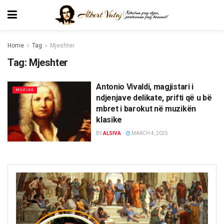
Home
Tag
Mjeshter
Tag:
Mjeshter
Antonio Vivaldi, magjistari i
MUZIKË
ndjenjave delikate, prifti që u bë
mbret i barokut në muzikën
klasike
BY
ALSIVA
MARCH 4, 2025