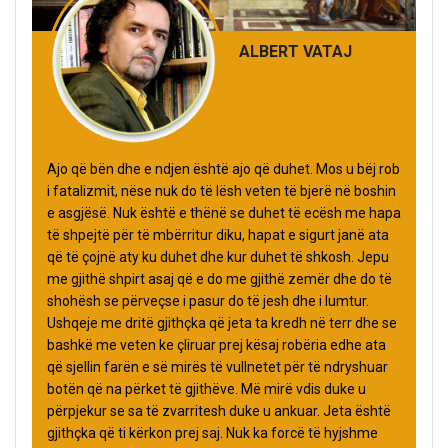
ALBERT VATAJ
Ajo që bën dhe e ndjen është ajo që duhet. Mos u bëj rob
i fatalizmit, nëse nuk do të lësh veten të bjerë në boshin
e asgjësë. Nuk është e thënë se duhet të ecësh me hapa
të shpejtë për të mbërritur diku, hapat e sigurt janë ata
që të çojnë aty ku duhet dhe kur duhet të shkosh. Jepu
me gjithë shpirt asaj që e do me gjithë zemër dhe do të
shohësh se përveçse i pasur do të jesh dhe i lumtur.
Ushqeje me dritë gjithçka që jeta ta kredh në terr dhe se
bashkë me veten ke çliruar prej kësaj robëria edhe ata
që sjellin farën e së mirës të vullnetet për të ndryshuar
botën që na përket të gjithëve. Më mirë vdis duke u
përpjekur se sa të zvarritesh duke u ankuar. Jeta është
gjithçka që ti kërkon prej saj. Nuk ka forcë të hyjshme