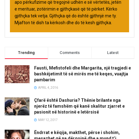
apo përkufizime që tregojnë udhën e së vërtetës, jetën
e merituar, zotërimin e gjithçkasë që të përket. Kërko
gjithçka tek vetja. Gjithçka që do është gjithnjë me ty.
Mjafton të dish ta kërkosh dhe do të kesh gjithçka.
Trending
Comments
Latest
Fausti, Mefistofeli dhe Margarita, një tragjedi e
bashkëjetimit të së mirës me të keqes, vuajtja
pambarim
APRIL 4, 2016
Çfarë është Dashuria? Thënie brilante nga
njerëz të famshëm që kanë skalitur zjarret e
pasionit në historinë e letërsisë
MAY 12, 2017
Ëndrrat e këqija, makthet, përse i shohim,
mesazhet që na dërgojnë dhe a mund t’i