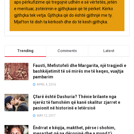
apo përkufizime që tregojnë udhën e së vërtetës, jetën
e merituar, zotërimin e gjithçkasë që të përket. Kërko
gjithçka tek vetja. Gjithçka që do është gjithnjë me ty.
Mjafton të dish ta kërkosh dhe do të kesh gjithçka.
Trending
Comments
Latest
Fausti, Mefistofeli dhe Margarita, një tragjedi e
bashkëjetimit të së mirës me të keqes, vuajtja
pambarim
APRIL 4, 2016
Çfarë është Dashuria? Thënie brilante nga
njerëz të famshëm që kanë skalitur zjarret e
pasionit në historinë e letërsisë
MAY 12, 2017
Ëndrrat e këqija, makthet, përse i shohim,
mesazhet që na dërgojnë dhe a mund t’i