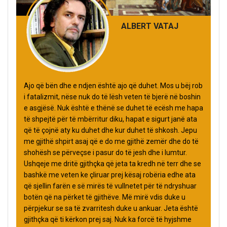
ALBERT VATAJ
Ajo që bën dhe e ndjen është ajo që duhet. Mos u bëj rob
i fatalizmit, nëse nuk do të lësh veten të bjerë në boshin
e asgjësë. Nuk është e thënë se duhet të ecësh me hapa
të shpejtë për të mbërritur diku, hapat e sigurt janë ata
që të çojnë aty ku duhet dhe kur duhet të shkosh. Jepu
me gjithë shpirt asaj që e do me gjithë zemër dhe do të
shohësh se përveçse i pasur do të jesh dhe i lumtur.
Ushqeje me dritë gjithçka që jeta ta kredh në terr dhe se
bashkë me veten ke çliruar prej kësaj robëria edhe ata
që sjellin farën e së mirës të vullnetet për të ndryshuar
botën që na përket të gjithëve. Më mirë vdis duke u
përpjekur se sa të zvarritesh duke u ankuar. Jeta është
gjithçka që ti kërkon prej saj. Nuk ka forcë të hyjshme