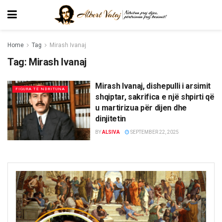
Home
Tag
Mirash Ivanaj
Tag:
Mirash Ivanaj
Mirash Ivanaj, dishepulli i arsimit
FIGURA TË NDRITUNA
shqiptar, sakrifica e një shpirti që
u martirizua për dijen dhe
dinjitetin
BY
ALSIVA
SEPTEMBER 22, 2025