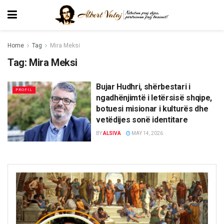
Home
Tag
Mira Meksi
Tag:
Mira Meksi
Bujar Hudhri, shërbestari i
PROFIL
ngadhënjimtë i letërsisë shqipe,
botuesi misionar i kulturës dhe
vetëdijes sonë identitare
BY
ALSIVA
MAY 14, 2026