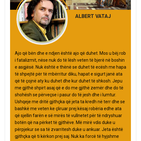
ALBERT VATAJ
Ajo që bën dhe e ndjen është ajo që duhet. Mos u bëj rob
i fatalizmit, nëse nuk do të lësh veten të bjerë në boshin
e asgjësë. Nuk është e thënë se duhet të ecësh me hapa
të shpejtë për të mbërritur diku, hapat e sigurt janë ata
që të çojnë aty ku duhet dhe kur duhet të shkosh. Jepu
me gjithë shpirt asaj që e do me gjithë zemër dhe do të
shohësh se përveçse i pasur do të jesh dhe i lumtur.
Ushqeje me dritë gjithçka që jeta ta kredh në terr dhe se
bashkë me veten ke çliruar prej kësaj robëria edhe ata
që sjellin farën e së mirës të vullnetet për të ndryshuar
botën që na përket të gjithëve. Më mirë vdis duke u
përpjekur se sa të zvarritesh duke u ankuar. Jeta është
gjithçka që ti kërkon prej saj. Nuk ka forcë të hyjshme