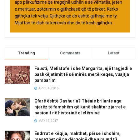
apo përkufizime që tregojnë udhën e së vërtetës, jetën
e merituar, zotërimin e gjithçkasë që të përket. Kërko
gjithçka tek vetja. Gjithçka që do është gjithnjë me ty.
Mjafton të dish ta kërkosh dhe do të kesh gjithçka.
Trending
Comments
Latest
Fausti, Mefistofeli dhe Margarita, një tragjedi e
bashkëjetimit të së mirës me të keqes, vuajtja
pambarim
APRIL 4, 2016
Çfarë është Dashuria? Thënie brilante nga
njerëz të famshëm që kanë skalitur zjarret e
pasionit në historinë e letërsisë
MAY 12, 2017
Ëndrrat e këqija, makthet, përse i shohim,
mesazhet që na dërgojnë dhe a mund t’i