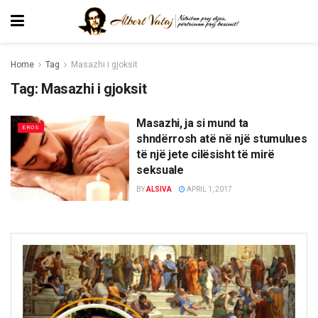
Home
Tag
Masazhi i gjoksit
Tag:
Masazhi i gjoksit
Masazhi, ja si mund ta
EROS
shndërrosh atë në një stumulues
të një jete cilësisht të mirë
seksuale
BY
ALSIVA
APRIL 1, 2017