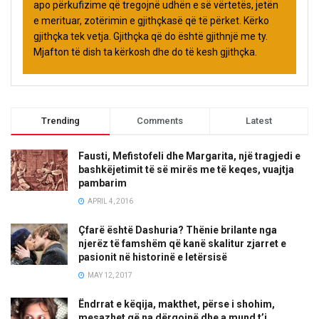
apo përkufizime që tregojnë udhën e së vërtetës, jetën
e merituar, zotërimin e gjithçkasë që të përket. Kërko
gjithçka tek vetja. Gjithçka që do është gjithnjë me ty.
Mjafton të dish ta kërkosh dhe do të kesh gjithçka.
Trending
Comments
Latest
Fausti, Mefistofeli dhe Margarita, një tragjedi e
bashkëjetimit të së mirës me të keqes, vuajtja
pambarim
APRIL 4, 2016
Çfarë është Dashuria? Thënie brilante nga
njerëz të famshëm që kanë skalitur zjarret e
pasionit në historinë e letërsisë
MAY 12, 2017
Ëndrrat e këqija, makthet, përse i shohim,
mesazhet që na dërgojnë dhe a mund t’i