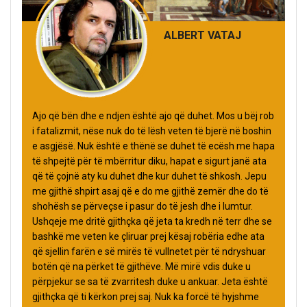
ALBERT VATAJ
Ajo që bën dhe e ndjen është ajo që duhet. Mos u bëj rob
i fatalizmit, nëse nuk do të lësh veten të bjerë në boshin
e asgjësë. Nuk është e thënë se duhet të ecësh me hapa
të shpejtë për të mbërritur diku, hapat e sigurt janë ata
që të çojnë aty ku duhet dhe kur duhet të shkosh. Jepu
me gjithë shpirt asaj që e do me gjithë zemër dhe do të
shohësh se përveçse i pasur do të jesh dhe i lumtur.
Ushqeje me dritë gjithçka që jeta ta kredh në terr dhe se
bashkë me veten ke çliruar prej kësaj robëria edhe ata
që sjellin farën e së mirës të vullnetet për të ndryshuar
botën që na përket të gjithëve. Më mirë vdis duke u
përpjekur se sa të zvarritesh duke u ankuar. Jeta është
gjithçka që ti kërkon prej saj. Nuk ka forcë të hyjshme