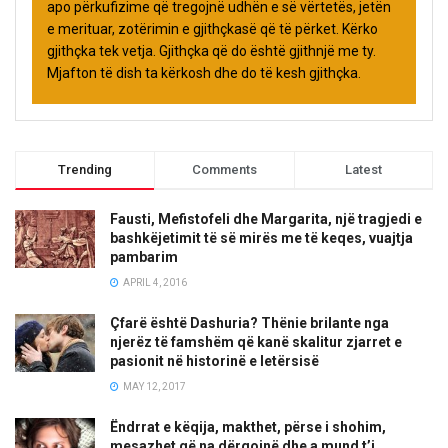
apo përkufizime që tregojnë udhën e së vërtetës, jetën
e merituar, zotërimin e gjithçkasë që të përket. Kërko
gjithçka tek vetja. Gjithçka që do është gjithnjë me ty.
Mjafton të dish ta kërkosh dhe do të kesh gjithçka.
Trending
Comments
Latest
Fausti, Mefistofeli dhe Margarita, një tragjedi e
bashkëjetimit të së mirës me të keqes, vuajtja
pambarim
APRIL 4, 2016
Çfarë është Dashuria? Thënie brilante nga
njerëz të famshëm që kanë skalitur zjarret e
pasionit në historinë e letërsisë
MAY 12, 2017
Ëndrrat e këqija, makthet, përse i shohim,
mesazhet që na dërgojnë dhe a mund t’i