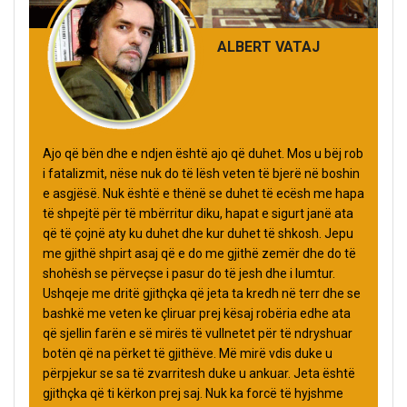
ALBERT VATAJ
Ajo që bën dhe e ndjen është ajo që duhet. Mos u bëj rob
i fatalizmit, nëse nuk do të lësh veten të bjerë në boshin
e asgjësë. Nuk është e thënë se duhet të ecësh me hapa
të shpejtë për të mbërritur diku, hapat e sigurt janë ata
që të çojnë aty ku duhet dhe kur duhet të shkosh. Jepu
me gjithë shpirt asaj që e do me gjithë zemër dhe do të
shohësh se përveçse i pasur do të jesh dhe i lumtur.
Ushqeje me dritë gjithçka që jeta ta kredh në terr dhe se
bashkë me veten ke çliruar prej kësaj robëria edhe ata
që sjellin farën e së mirës të vullnetet për të ndryshuar
botën që na përket të gjithëve. Më mirë vdis duke u
përpjekur se sa të zvarritesh duke u ankuar. Jeta është
gjithçka që ti kërkon prej saj. Nuk ka forcë të hyjshme