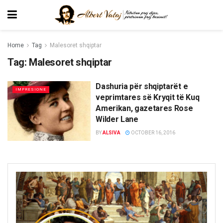
Home
Tag
Malesoret shqiptar
Tag:
Malesoret shqiptar
Dashuria për shqiptarët e
IMPRESIONE
veprimtares së Kryqit të Kuq
Amerikan, gazetares Rose
Wilder Lane
BY
ALSIVA
OCTOBER 16, 2016