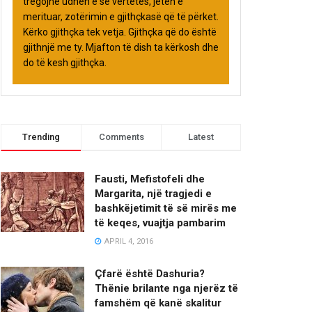
tregojnë udhën e së vërtetës, jetën e
merituar, zotërimin e gjithçkasë që të përket.
Kërko gjithçka tek vetja. Gjithçka që do është
gjithnjë me ty. Mjafton të dish ta kërkosh dhe
do të kesh gjithçka.
Trending
Comments
Latest
Fausti, Mefistofeli dhe
Margarita, një tragjedi e
bashkëjetimit të së mirës me
të keqes, vuajtja pambarim
APRIL 4, 2016
Çfarë është Dashuria?
Thënie brilante nga njerëz të
famshëm që kanë skalitur