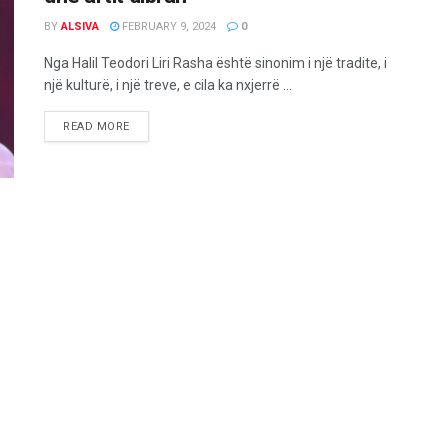
BY
ALSIVA
FEBRUARY 9, 2024
0
Nga Halil Teodori Liri Rasha është sinonim i një tradite, i
një kulturë, i një treve, e cila ka nxjerrë ...
READ MORE