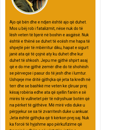
Ajo që bën dhe e ndjen është ajo që duhet.
Mos u bëj rob i fatalizmit, nëse nuk do të
lësh veten të bjerë në boshin e asgjësë. Nuk
është e thënë se duhet të ecësh me hapa të
shpejtë për të mbërritur diku, hapat e sigurt
janë ata që të çojnë aty ku duhet dhe kur
duhet të shkosh. Jepu me gjithë shpirt asaj
që e do me gjithë zemër dhe do të shohësh
se përveçse i pasur do të jesh dhe i lumtur.
Ushqeje me dritë gjithçka që jeta ta kredh në
terr dhe se bashkë me veten ke çliruar prej
kësaj robëria edhe ata që sjellin farën e së
mirës të vullnetet për të ndryshuar botën që
na përket të gjithëve. Më mirë vdis duke u
përpjekur se sa të zvarritesh duke u ankuar.
Jeta është gjithçka që ti kërkon prej saj. Nuk
ka forcë të hyjshme apo përkufizime që