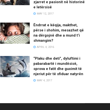
zjarret e pasionit në historinë
e letërsisë
MAY 12, 2017
Ëndrrat e këqija, makthet,
përse i shohim, mesazhet që
na dërgojnë dhe a mund t’i
shmangim?
APRIL 4, 2016
“Plaku dhe deti”, dyluftimi i
pabarabartë i mundësisë,
sprova e fatit dhe guximit të
njeriut për të sfiduar natyrën
MAY 4, 2017