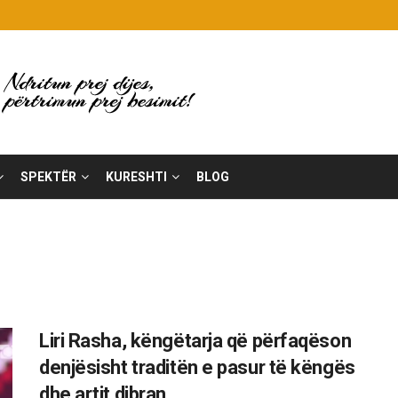
SPEKTËR
KURESHTI
BLOG
Liri Rasha, këngëtarja që përfaqëson
denjësisht traditën e pasur të këngës
dhe artit dibran