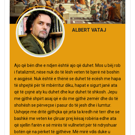
ALBERT VATAJ
Ajo që bën dhe e ndjen është ajo që duhet. Mos u bëj rob
i fatalizmit, nëse nuk do të lësh veten të bjerë në boshin
e asgjësë. Nuk është e thënë se duhet të ecësh me hapa
të shpejtë për të mbërritur diku, hapat e sigurt janë ata
që të çojnë aty ku duhet dhe kur duhet të shkosh. Jepu
me gjithë shpirt asaj që e do me gjithë zemër dhe do të
shohësh se përveçse i pasur do të jesh dhe i lumtur.
Ushqeje me dritë gjithçka që jeta ta kredh në terr dhe se
bashkë me veten ke çliruar prej kësaj robëria edhe ata
që sjellin farën e së mirës të vullnetet për të ndryshuar
botën që na përket të gjithëve. Më mirë vdis duke u