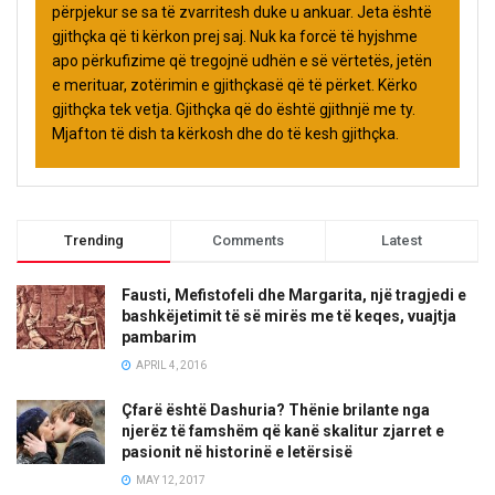
përpjekur se sa të zvarritesh duke u ankuar. Jeta është
gjithçka që ti kërkon prej saj. Nuk ka forcë të hyjshme
apo përkufizime që tregojnë udhën e së vërtetës, jetën
e merituar, zotërimin e gjithçkasë që të përket. Kërko
gjithçka tek vetja. Gjithçka që do është gjithnjë me ty.
Mjafton të dish ta kërkosh dhe do të kesh gjithçka.
Trending
Comments
Latest
Fausti, Mefistofeli dhe Margarita, një tragjedi e
bashkëjetimit të së mirës me të keqes, vuajtja
pambarim
APRIL 4, 2016
Çfarë është Dashuria? Thënie brilante nga
njerëz të famshëm që kanë skalitur zjarret e
pasionit në historinë e letërsisë
MAY 12, 2017