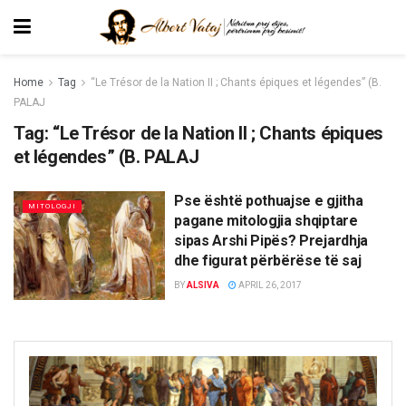
Home
Tag
“Le Trésor de la Nation II ; Chants épiques et légendes” (B.
PALAJ
Tag:
“Le Trésor de la Nation II ; Chants épiques
et légendes” (B. PALAJ
Pse është pothuajse e gjitha
MITOLOGJI
pagane mitologjia shqiptare
sipas Arshi Pipës? Prejardhja
dhe figurat përbërëse të saj
BY
ALSIVA
APRIL 26, 2017