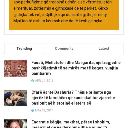
apo përkufizime që tregojnë udhën e së vërtetës, jetën
e merituar, zotërimin e gjithçkasë që të përket. Kërko
gjithçka tek vetja. Gjithçka që do është gjithnjë me ty.
Mjafton të dish ta kërkosh dhe do të kesh gjithçka.
Trending
Comments
Latest
Fausti, Mefistofeli dhe Margarita, një tragjedi e
bashkëjetimit të së mirës me të keqes, vuajtja
pambarim
APRIL 4, 2016
Çfarë është Dashuria? Thënie brilante nga
njerëz të famshëm që kanë skalitur zjarret e
pasionit në historinë e letërsisë
MAY 12, 2017
Ëndrrat e këqija, makthet, përse i shohim,
mesazhet që na dërgojnë dhe a mund t’i