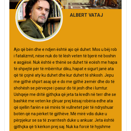
ALBERT VATAJ
Ajo që bën dhe e ndjen është ajo që duhet. Mos u bëj rob
i fatalizmit, nëse nuk do të lësh veten të bjerë në boshin
e asgjësë. Nuk është e thënë se duhet të ecësh me hapa
të shpejtë për të mbërritur diku, hapat e sigurt janë ata
që të çojnë aty ku duhet dhe kur duhet të shkosh. Jepu
me gjithë shpirt asaj që e do me gjithë zemër dhe do të
shohësh se përveçse i pasur do të jesh dhe i lumtur.
Ushqeje me dritë gjithçka që jeta ta kredh në terr dhe se
bashkë me veten ke çliruar prej kësaj robëria edhe ata
që sjellin farën e së mirës të vullnetet për të ndryshuar
botën që na përket të gjithëve. Më mirë vdis duke u
përpjekur se sa të zvarritesh duke u ankuar. Jeta është
gjithçka që ti kërkon prej saj. Nuk ka forcë të hyjshme