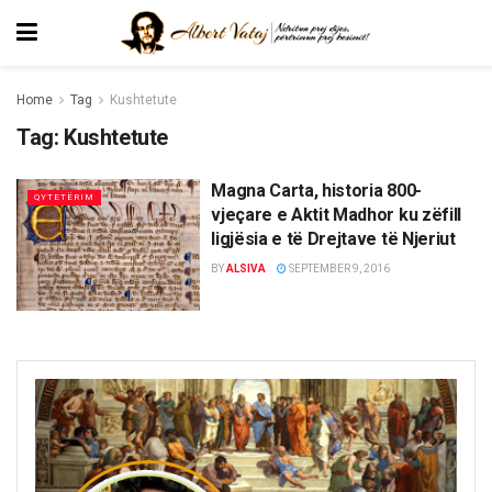
Home
Tag
Kushtetute
Tag:
Kushtetute
Magna Carta, historia 800-
QYTETËRIM
vjeçare e Aktit Madhor ku zëfill
ligjësia e të Drejtave të Njeriut
BY
ALSIVA
SEPTEMBER 9, 2016