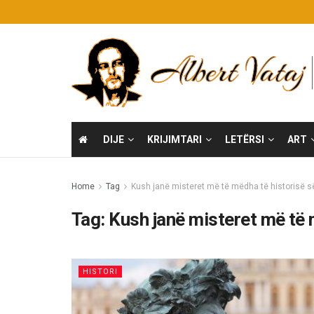
DIJE
KRIJIMTARI
LETËRSI
ART
Home
Tag
Kush janë misteret më të mëdha të historisë s
Tag:
Kush janë misteret më të 
HISTORI