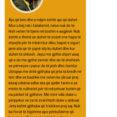
Ajo që bën dhe e ndjen është ajo që duhet.
Mos u bëj rob i fatalizmit, nëse nuk do të
lësh veten të bjerë në boshin e asgjësë. Nuk
është e thënë se duhet të ecësh me hapa të
shpejtë për të mbërritur diku, hapat e sigurt
janë ata që të çojnë aty ku duhet dhe kur
duhet të shkosh. Jepu me gjithë shpirt asaj
që e do me gjithë zemër dhe do të shohësh
se përveçse i pasur do të jesh dhe i lumtur.
Ushqeje me dritë gjithçka që jeta ta kredh në
terr dhe se bashkë me veten ke çliruar prej
kësaj robëria edhe ata që sjellin farën e së
mirës të vullnetet për të ndryshuar botën që
na përket të gjithëve. Më mirë vdis duke u
përpjekur se sa të zvarritesh duke u ankuar.
Jeta është gjithçka që ti kërkon prej saj. Nuk
ka forcë të hyjshme apo përkufizime që