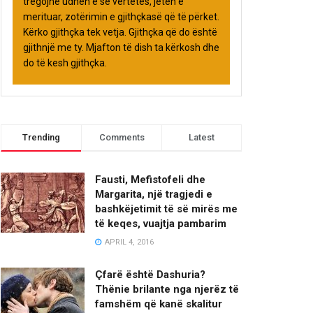
tregojnë udhën e së vërtetës, jetën e
merituar, zotërimin e gjithçkasë që të përket.
Kërko gjithçka tek vetja. Gjithçka që do është
gjithnjë me ty. Mjafton të dish ta kërkosh dhe
do të kesh gjithçka.
Trending
Comments
Latest
Fausti, Mefistofeli dhe
Margarita, një tragjedi e
bashkëjetimit të së mirës me
të keqes, vuajtja pambarim
APRIL 4, 2016
Çfarë është Dashuria?
Thënie brilante nga njerëz të
famshëm që kanë skalitur