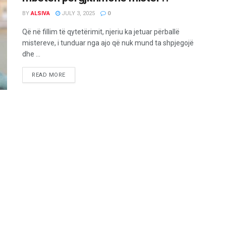
BY
ALSIVA
JULY 3, 2025
0
Që në fillim të qytetërimit, njeriu ka jetuar përballë
mistereve, i tunduar nga ajo që nuk mund ta shpjegojë
dhe ...
READ MORE