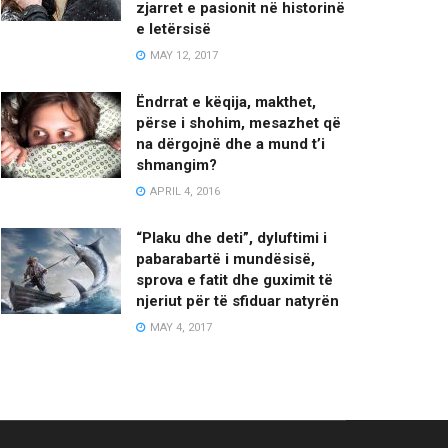
zjarret e pasionit në historinë
e letërsisë
MAY 12, 2017
Ëndrrat e këqija, makthet,
përse i shohim, mesazhet që
na dërgojnë dhe a mund t’i
shmangim?
APRIL 4, 2016
“Plaku dhe deti”, dyluftimi i
pabarabartë i mundësisë,
sprova e fatit dhe guximit të
njeriut për të sfiduar natyrën
MAY 4, 2017