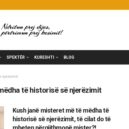
SPEKTËR
KURESHTI
BLOG
ë njerëzimit
mëdha të historisë së njerëzimit
Kush janë misteret më të mëdha të
historisë së njerëzimit, të cilat do të
mbeten përgjithmonë mister?!