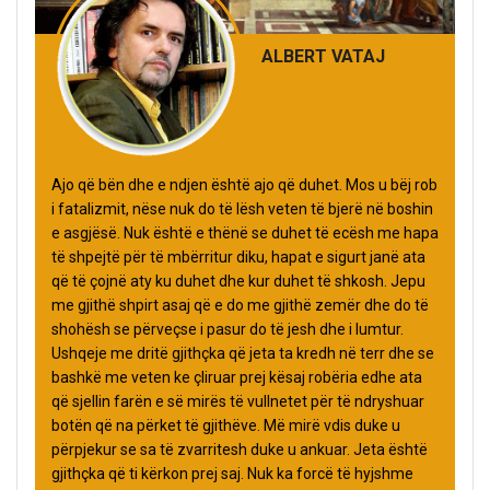
ALBERT VATAJ
Ajo që bën dhe e ndjen është ajo që duhet. Mos u bëj rob
i fatalizmit, nëse nuk do të lësh veten të bjerë në boshin
e asgjësë. Nuk është e thënë se duhet të ecësh me hapa
të shpejtë për të mbërritur diku, hapat e sigurt janë ata
që të çojnë aty ku duhet dhe kur duhet të shkosh. Jepu
me gjithë shpirt asaj që e do me gjithë zemër dhe do të
shohësh se përveçse i pasur do të jesh dhe i lumtur.
Ushqeje me dritë gjithçka që jeta ta kredh në terr dhe se
bashkë me veten ke çliruar prej kësaj robëria edhe ata
që sjellin farën e së mirës të vullnetet për të ndryshuar
botën që na përket të gjithëve. Më mirë vdis duke u
përpjekur se sa të zvarritesh duke u ankuar. Jeta është
gjithçka që ti kërkon prej saj. Nuk ka forcë të hyjshme