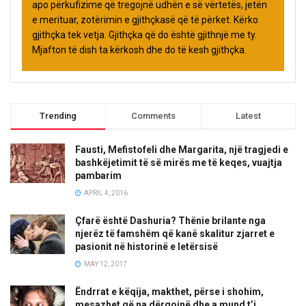
apo përkufizime që tregojnë udhën e së vërtetës, jetën
e merituar, zotërimin e gjithçkasë që të përket. Kërko
gjithçka tek vetja. Gjithçka që do është gjithnjë me ty.
Mjafton të dish ta kërkosh dhe do të kesh gjithçka.
Trending
Comments
Latest
Fausti, Mefistofeli dhe Margarita, një tragjedi e
bashkëjetimit të së mirës me të keqes, vuajtja
pambarim
APRIL 4, 2016
Çfarë është Dashuria? Thënie brilante nga
njerëz të famshëm që kanë skalitur zjarret e
pasionit në historinë e letërsisë
MAY 12, 2017
Ëndrrat e këqija, makthet, përse i shohim,
mesazhet që na dërgojnë dhe a mund t’i