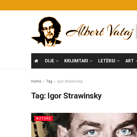
DIJE
KRIJIMTARI
LETËRSI
ART
Home
Tag
Igor Strawinsky
Tag:
Igor Strawinsky
AUTORË