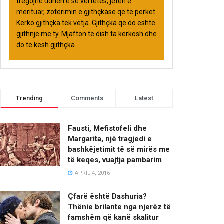
tregojnë udhën e së vërtetës, jetën e
merituar, zotërimin e gjithçkasë që të përket.
Kërko gjithçka tek vetja. Gjithçka që do është
gjithnjë me ty. Mjafton të dish ta kërkosh dhe
do të kesh gjithçka.
Trending
Comments
Latest
Fausti, Mefistofeli dhe
Margarita, një tragjedi e
bashkëjetimit të së mirës me
të keqes, vuajtja pambarim
APRIL 4, 2016
Çfarë është Dashuria?
Thënie brilante nga njerëz të
famshëm që kanë skalitur