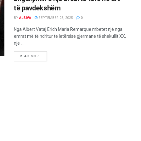
të pavdekshëm
BY
ALSIVA
SEPTEMBER 25, 2025
0
Nga Albert Vataj Erich Maria Remarque mbetet një nga
emrat më të ndritur të letërsisë gjermane të shekullit XX,
një ...
READ MORE