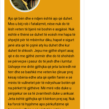
Ajo që bën dhe e ndjen është ajo që duhet.
Mos u bëj rob i fatalizmit, nëse nuk do të
lësh veten të bjerë në boshin e asgjësë. Nuk
është e thënë se duhet të ecësh me hapa të
shpejtë për të mbërritur diku, hapat e sigurt
janë ata që të çojnë aty ku duhet dhe kur
duhet të shkosh. Jepu me gjithë shpirt asaj
që e do me gjithë zemër dhe do të shohësh
se përveçse i pasur do të jesh dhe i lumtur.
Ushqeje me dritë gjithçka që jeta ta kredh në
terr dhe se bashkë me veten ke çliruar prej
kësaj robëria edhe ata që sjellin farën e së
mirës të vullnetet për të ndryshuar botën që
na përket të gjithëve. Më mirë vdis duke u
përpjekur se sa të zvarritesh duke u ankuar.
Jeta është gjithçka që ti kërkon prej saj. Nuk
ka forcë të hyjshme apo përkufizime që