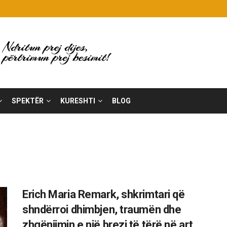
SPEKTËR
KURESHTI
BLOG
Erich Maria Remark, shkrimtari që
shndërroi dhimbjen, traumën dhe
zhgënjimin e një brezi të tërë në art