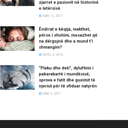
zjarret e pasionit në historinë
e letërsisë
MAY 12, 2017
Ëndrrat e këqija, makthet,
përse i shohim, mesazhet që
na dërgojnë dhe a mund t’i
shmangim?
APRIL 4, 2016
“Plaku dhe deti”, dyluftimi i
pabarabartë i mundësisë,
sprova e fatit dhe guximit të
njeriut për të sfiduar natyrën
MAY 4, 2017