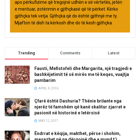
apo përkufizime që tregojnë udhën e së vërtetës, jetën
e merituar, zotërimin e gjithçkasë që të përket. Kërko
gjithçka tek vetja. Gjithçka që do është gjithnjë me ty.
Mjafton të dish ta kërkosh dhe do të kesh gjithçka.
Trending
Comments
Latest
Fausti, Mefistofeli dhe Margarita, një tragjedi e
bashkëjetimit të së mirës me të keqes, vuajtja
pambarim
APRIL 4, 2016
Çfarë është Dashuria? Thënie brilante nga
njerëz të famshëm që kanë skalitur zjarret e
pasionit në historinë e letërsisë
MAY 12, 2017
Ëndrrat e këqija, makthet, përse i shohim,
mesazhet që na dërgojnë dhe a mund t’i