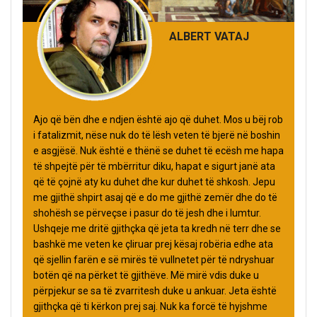
ALBERT VATAJ
Ajo që bën dhe e ndjen është ajo që duhet. Mos u bëj rob
i fatalizmit, nëse nuk do të lësh veten të bjerë në boshin
e asgjësë. Nuk është e thënë se duhet të ecësh me hapa
të shpejtë për të mbërritur diku, hapat e sigurt janë ata
që të çojnë aty ku duhet dhe kur duhet të shkosh. Jepu
me gjithë shpirt asaj që e do me gjithë zemër dhe do të
shohësh se përveçse i pasur do të jesh dhe i lumtur.
Ushqeje me dritë gjithçka që jeta ta kredh në terr dhe se
bashkë me veten ke çliruar prej kësaj robëria edhe ata
që sjellin farën e së mirës të vullnetet për të ndryshuar
botën që na përket të gjithëve. Më mirë vdis duke u
përpjekur se sa të zvarritesh duke u ankuar. Jeta është
gjithçka që ti kërkon prej saj. Nuk ka forcë të hyjshme