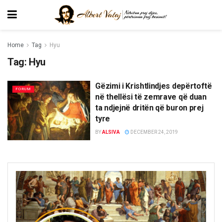
Home
Tag
Hyu
Tag:
Hyu
Gëzimi i Krishtlindjes depërtoftë
FORUM
në thellësi të zemrave që duan
ta ndjejnë dritën që buron prej
tyre
BY
ALSIVA
DECEMBER 24, 2019