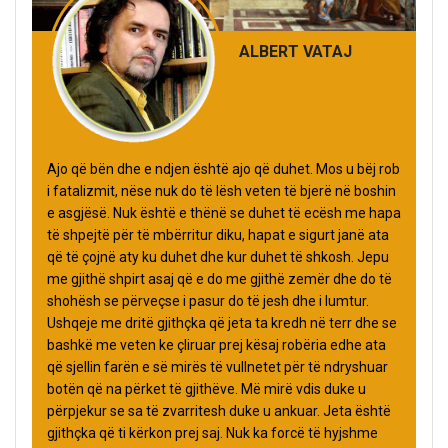
ALBERT VATAJ
Ajo që bën dhe e ndjen është ajo që duhet. Mos u bëj rob
i fatalizmit, nëse nuk do të lësh veten të bjerë në boshin
e asgjësë. Nuk është e thënë se duhet të ecësh me hapa
të shpejtë për të mbërritur diku, hapat e sigurt janë ata
që të çojnë aty ku duhet dhe kur duhet të shkosh. Jepu
me gjithë shpirt asaj që e do me gjithë zemër dhe do të
shohësh se përveçse i pasur do të jesh dhe i lumtur.
Ushqeje me dritë gjithçka që jeta ta kredh në terr dhe se
bashkë me veten ke çliruar prej kësaj robëria edhe ata
që sjellin farën e së mirës të vullnetet për të ndryshuar
botën që na përket të gjithëve. Më mirë vdis duke u
përpjekur se sa të zvarritesh duke u ankuar. Jeta është
gjithçka që ti kërkon prej saj. Nuk ka forcë të hyjshme