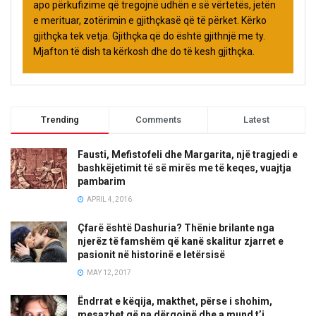
apo përkufizime që tregojnë udhën e së vërtetës, jetën
e merituar, zotërimin e gjithçkasë që të përket. Kërko
gjithçka tek vetja. Gjithçka që do është gjithnjë me ty.
Mjafton të dish ta kërkosh dhe do të kesh gjithçka.
Trending
Comments
Latest
Fausti, Mefistofeli dhe Margarita, një tragjedi e
bashkëjetimit të së mirës me të keqes, vuajtja
pambarim
APRIL 4, 2016
Çfarë është Dashuria? Thënie brilante nga
njerëz të famshëm që kanë skalitur zjarret e
pasionit në historinë e letërsisë
MAY 12, 2017
Ëndrrat e këqija, makthet, përse i shohim,
mesazhet që na dërgojnë dhe a mund t’i