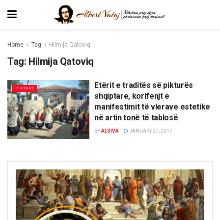
Home
Tag
Hilmija Qatoviq
Tag:
Hilmija Qatoviq
Etërit e traditës së pikturës
PIKTURË
shqiptare, korifenjt e
manifestimit të vlerave estetike
në artin tonë të tablosë
BY
ALSIVA
JANUARY 27, 2017