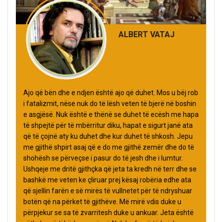
ALBERT VATAJ
Ajo që bën dhe e ndjen është ajo që duhet. Mos u bëj rob
i fatalizmit, nëse nuk do të lësh veten të bjerë në boshin
e asgjësë. Nuk është e thënë se duhet të ecësh me hapa
të shpejtë për të mbërritur diku, hapat e sigurt janë ata
që të çojnë aty ku duhet dhe kur duhet të shkosh. Jepu
me gjithë shpirt asaj që e do me gjithë zemër dhe do të
shohësh se përveçse i pasur do të jesh dhe i lumtur.
Ushqeje me dritë gjithçka që jeta ta kredh në terr dhe se
bashkë me veten ke çliruar prej kësaj robëria edhe ata
që sjellin farën e së mirës të vullnetet për të ndryshuar
botën që na përket të gjithëve. Më mirë vdis duke u
përpjekur se sa të zvarritesh duke u ankuar. Jeta është