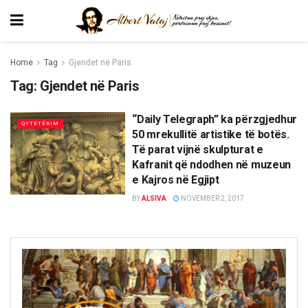
Home
Tag
Gjendet në Paris
Tag:
Gjendet në Paris
“Daily Telegraph” ka përzgjedhur
QYTETËRIM
50 mrekullitë artistike të botës.
Të parat vijnë skulpturat e
Kafranit që ndodhen në muzeun
e Kajros në Egjipt
BY
ALSIVA
NOVEMBER 2, 2017