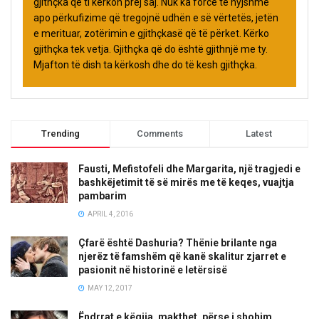
gjithçka që ti kërkon prej saj. Nuk ka forcë të hyjshme
apo përkufizime që tregojnë udhën e së vërtetës, jetën
e merituar, zotërimin e gjithçkasë që të përket. Kërko
gjithçka tek vetja. Gjithçka që do është gjithnjë me ty.
Mjafton të dish ta kërkosh dhe do të kesh gjithçka.
Trending
Comments
Latest
Fausti, Mefistofeli dhe Margarita, një tragjedi e
bashkëjetimit të së mirës me të keqes, vuajtja
pambarim
APRIL 4, 2016
Çfarë është Dashuria? Thënie brilante nga
njerëz të famshëm që kanë skalitur zjarret e
pasionit në historinë e letërsisë
MAY 12, 2017
Ëndrrat e këqija, makthet, përse i shohim,