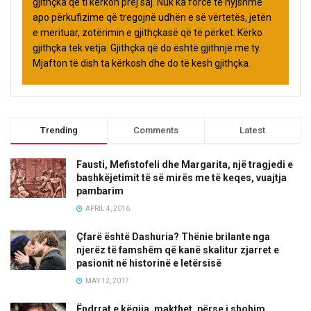
gjithçka që ti kërkon prej saj. Nuk ka forcë të hyjshme
apo përkufizime që tregojnë udhën e së vërtetës, jetën
e merituar, zotërimin e gjithçkasë që të përket. Kërko
gjithçka tek vetja. Gjithçka që do është gjithnjë me ty.
Mjafton të dish ta kërkosh dhe do të kesh gjithçka.
Trending
Comments
Latest
Fausti, Mefistofeli dhe Margarita, një tragjedi e
bashkëjetimit të së mirës me të keqes, vuajtja
pambarim
APRIL 4, 2016
Çfarë është Dashuria? Thënie brilante nga
njerëz të famshëm që kanë skalitur zjarret e
pasionit në historinë e letërsisë
MAY 12, 2017
Ëndrrat e këqija, makthet, përse i shohim,