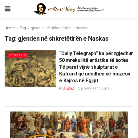
Home
Tag
gjenden në shkretëtirën e Naskas
Tag:
gjenden në shkretëtirën e Naskas
“Daily Telegraph” ka përzgjedhur
QYTETËRIM
50 mrekullitë artistike të botës.
Të parat vijnë skulpturat e
Kafranit që ndodhen në muzeun
e Kajros në Egjipt
BY
ALSIVA
NOVEMBER 2, 2017