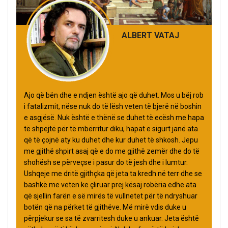
ALBERT VATAJ
Ajo që bën dhe e ndjen është ajo që duhet. Mos u bëj rob
i fatalizmit, nëse nuk do të lësh veten të bjerë në boshin
e asgjësë. Nuk është e thënë se duhet të ecësh me hapa
të shpejtë për të mbërritur diku, hapat e sigurt janë ata
që të çojnë aty ku duhet dhe kur duhet të shkosh. Jepu
me gjithë shpirt asaj që e do me gjithë zemër dhe do të
shohësh se përveçse i pasur do të jesh dhe i lumtur.
Ushqeje me dritë gjithçka që jeta ta kredh në terr dhe se
bashkë me veten ke çliruar prej kësaj robëria edhe ata
që sjellin farën e së mirës të vullnetet për të ndryshuar
botën që na përket të gjithëve. Më mirë vdis duke u
përpjekur se sa të zvarritesh duke u ankuar. Jeta është