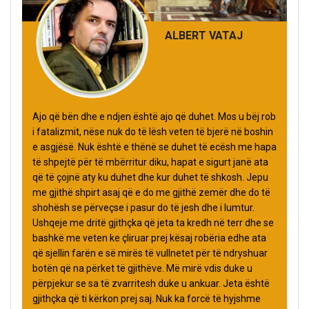
ALBERT VATAJ
Ajo që bën dhe e ndjen është ajo që duhet. Mos u bëj rob
i fatalizmit, nëse nuk do të lësh veten të bjerë në boshin
e asgjësë. Nuk është e thënë se duhet të ecësh me hapa
të shpejtë për të mbërritur diku, hapat e sigurt janë ata
që të çojnë aty ku duhet dhe kur duhet të shkosh. Jepu
me gjithë shpirt asaj që e do me gjithë zemër dhe do të
shohësh se përveçse i pasur do të jesh dhe i lumtur.
Ushqeje me dritë gjithçka që jeta ta kredh në terr dhe se
bashkë me veten ke çliruar prej kësaj robëria edhe ata
që sjellin farën e së mirës të vullnetet për të ndryshuar
botën që na përket të gjithëve. Më mirë vdis duke u
përpjekur se sa të zvarritesh duke u ankuar. Jeta është
gjithçka që ti kërkon prej saj. Nuk ka forcë të hyjshme