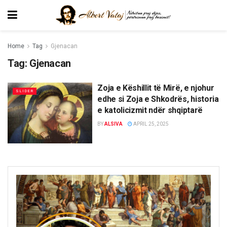
Home
Tag
Gjenacan
Tag:
Gjenacan
Zoja e Këshillit të Mirë, e njohur
SLIDER
edhe si Zoja e Shkodrës, historia
e katolicizmit ndër shqiptarë
BY
ALSIVA
APRIL 25, 2025