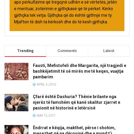
apo përkufizime që tregojnë udhën e së vërtetës, jetën
e merituar, zotërimin e gjithçkasë që të përket. Kërko
gjithçka tek vetja. Gjithçka që do është gjithnjë me ty.
Mjafton të dish ta kërkosh dhe do të kesh gjithçka.
Trending
Comments
Latest
Fausti, Mefistofeli dhe Margarita, një tragjedi e
bashkëjetimit të së mirës me të keqes, vuajtja
pambarim
APRIL 4, 2016
Çfarë është Dashuria? Thënie brilante nga
njerëz të famshëm që kanë skalitur zjarret e
pasionit në historinë e letërsisë
MAY 12, 2017
Ëndrrat e këqija, makthet, përse i shohim,
mesazhet që na dërgojnë dhe a mund t’i