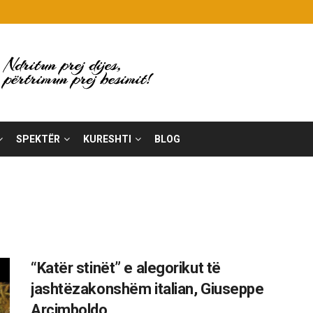
SPEKTËR
KURESHTI
BLOG
“Katër stinët” e alegorikut të
jashtëzakonshëm italian, Giuseppe
Arcimboldo