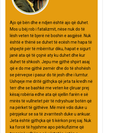
Ajo që bën dhe e ndjen është ajo që duhet.
Mos u bëj rob i fatalizmit, nëse nuk do të
lësh veten të bjerë në boshin e asgjësë. Nuk
është e thënë se duhet të ecësh me hapa të
shpejtë për të mbërritur diku, hapat e sigurt
janë ata që të çojnë aty ku duhet dhe kur
duhet të shkosh. Jepu me gjithë shpirt asaj
që e do me gjithë zemër dhe do të shohësh
se përveçse i pasur do të jesh dhe i lumtur.
Ushqeje me dritë gjithçka që jeta ta kredh në
terr dhe se bashkë me veten ke çliruar prej
kësaj robëria edhe ata që sjellin farën e së
mirës të vullnetet për të ndryshuar botën që
na përket të gjithëve. Më mirë vdis duke u
përpjekur se sa të zvarritesh duke u ankuar.
Jeta është gjithçka që ti kërkon prej saj. Nuk
ka forcë të hyjshme apo përkufizime që