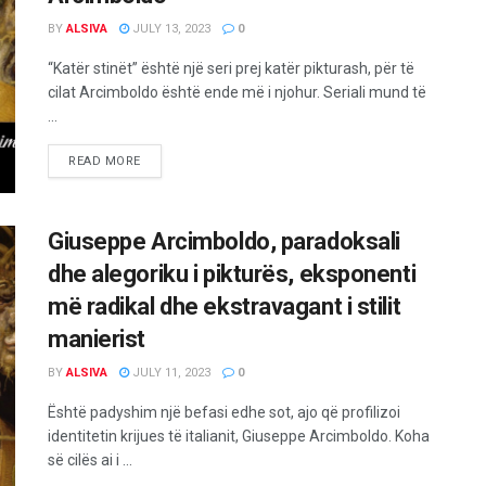
BY
ALSIVA
JULY 13, 2023
0
“Katër stinët” është një seri prej katër pikturash, për të
cilat Arcimboldo është ende më i njohur. Seriali mund të
...
READ MORE
Giuseppe Arcimboldo, paradoksali
dhe alegoriku i pikturës, eksponenti
më radikal dhe ekstravagant i stilit
manierist
BY
ALSIVA
JULY 11, 2023
0
Është padyshim një befasi edhe sot, ajo që profilizoi
identitetin krijues të italianit, Giuseppe Arcimboldo. Koha
së cilës ai i ...