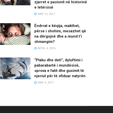
zjarret e pasionit në historinë
e letërsisë
MAY 12, 2017
Ëndrrat e këqija, makthet,
përse i shohim, mesazhet që
na dërgojnë dhe a mund t’i
shmangim?
APRIL 4, 2016
“Plaku dhe deti”, dyluftimi i
pabarabartë i mundësisë,
sprova e fatit dhe guximit të
njeriut për të sfiduar natyrën
MAY 4, 2017