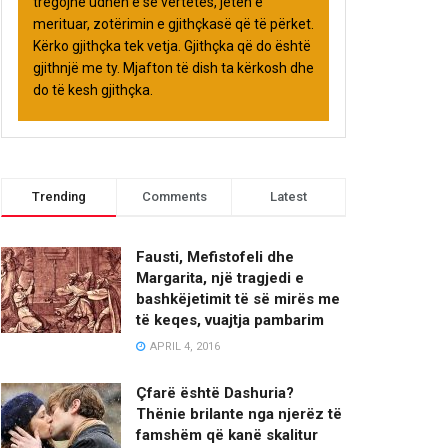
tregojnë udhën e së vërtetës, jetën e
merituar, zotërimin e gjithçkasë që të përket.
Kërko gjithçka tek vetja. Gjithçka që do është
gjithnjë me ty. Mjafton të dish ta kërkosh dhe
do të kesh gjithçka.
Trending
Comments
Latest
Fausti, Mefistofeli dhe
Margarita, një tragjedi e
bashkëjetimit të së mirës me
të keqes, vuajtja pambarim
APRIL 4, 2016
Çfarë është Dashuria?
Thënie brilante nga njerëz të
famshëm që kanë skalitur