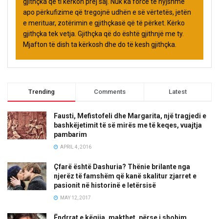
gjithçka që ti kërkon prej saj. Nuk ka forcë të hyjshme
apo përkufizime që tregojnë udhën e së vërtetës, jetën
e merituar, zotërimin e gjithçkasë që të përket. Kërko
gjithçka tek vetja. Gjithçka që do është gjithnjë me ty.
Mjafton të dish ta kërkosh dhe do të kesh gjithçka.
Trending
Comments
Latest
Fausti, Mefistofeli dhe Margarita, një tragjedi e
bashkëjetimit të së mirës me të keqes, vuajtja
pambarim
APRIL 4, 2016
Çfarë është Dashuria? Thënie brilante nga
njerëz të famshëm që kanë skalitur zjarret e
pasionit në historinë e letërsisë
MAY 12, 2017
Ëndrrat e këqija, makthet, përse i shohim,