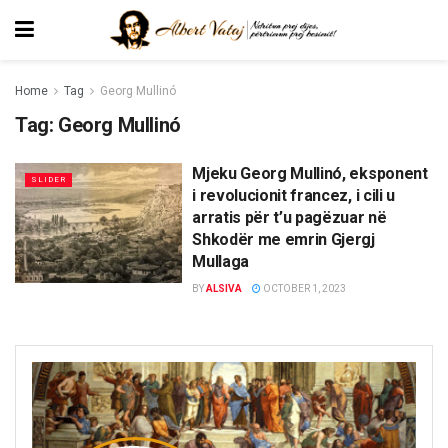
Home
Tag
Georg Mullinó
Tag:
Georg Mullinó
Mjeku Georg Mullinó, eksponent
SLIDER
i revolucionit francez, i cili u
arratis për t’u pagëzuar në
Shkodër me emrin Gjergj
Mullaga
BY
ALSIVA
OCTOBER 1, 2023