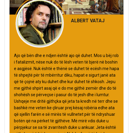
ALBERT VATAJ
Ajo që bën dhe e ndjen është ajo që duhet. Mos u bëj rob
i fatalizmit, nëse nuk do të lësh veten të bjerë në boshin
e asgjësë. Nuk është e thënë se duhet të ecësh me hapa
të shpejtë për të mbërritur diku, hapat e sigurt janë ata
që të çojnë aty ku duhet dhe kur duhet të shkosh. Jepu
me gjithë shpirt asaj që e do me gjithë zemër dhe do të
shohësh se përveçse i pasur do të jesh dhe i lumtur.
Ushqeje me dritë gjithçka që jeta ta kredh në terr dhe se
bashkë me veten ke çliruar prej kësaj robëria edhe ata
që sjellin farën e së mirës të vullnetet për të ndryshuar
botën që na përket të gjithëve. Më mirë vdis duke u
përpjekur se sa të zvarritesh duke u ankuar. Jeta është