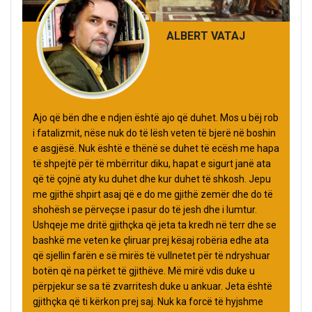
ALBERT VATAJ
Ajo që bën dhe e ndjen është ajo që duhet. Mos u bëj rob
i fatalizmit, nëse nuk do të lësh veten të bjerë në boshin
e asgjësë. Nuk është e thënë se duhet të ecësh me hapa
të shpejtë për të mbërritur diku, hapat e sigurt janë ata
që të çojnë aty ku duhet dhe kur duhet të shkosh. Jepu
me gjithë shpirt asaj që e do me gjithë zemër dhe do të
shohësh se përveçse i pasur do të jesh dhe i lumtur.
Ushqeje me dritë gjithçka që jeta ta kredh në terr dhe se
bashkë me veten ke çliruar prej kësaj robëria edhe ata
që sjellin farën e së mirës të vullnetet për të ndryshuar
botën që na përket të gjithëve. Më mirë vdis duke u
përpjekur se sa të zvarritesh duke u ankuar. Jeta është
gjithçka që ti kërkon prej saj. Nuk ka forcë të hyjshme