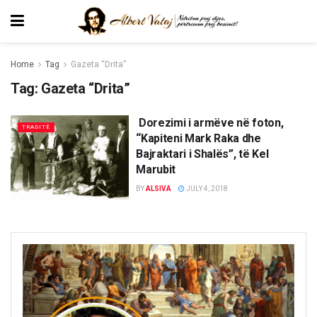
Home
Tag
Gazeta “Drita”
Tag:
Gazeta “Drita”
Dorezimi i armëve në foton,
TRADITË
“Kapiteni Mark Raka dhe
Bajraktari i Shalës”, të Kel
Marubit
BY
ALSIVA
JULY 4, 2018