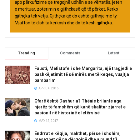
apo përkufizime që tregojnë udhën e së vërtetës, jetën
e merituar, zotërimin e gjithçkasë që të përket. Kërko
gjithçka tek vetja. Gjithçka që do është gjithnjë me ty.
Mjafton të dish ta kërkosh dhe do të kesh gjithçka.
Trending
Comments
Latest
Fausti, Mefistofeli dhe Margarita, një tragjedi e
bashkëjetimit të së mirës me të keqes, vuajtja
pambarim
APRIL 4, 2016
Çfarë është Dashuria? Thënie brilante nga
njerëz të famshëm që kanë skalitur zjarret e
pasionit në historinë e letërsisë
MAY 12, 2017
Ëndrrat e këqija, makthet, përse i shohim,
mesazhet që na dërgojnë dhe a mund t’i