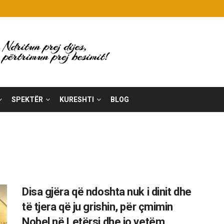
SPEKTËR
KURESHTI
BLOG
Disa gjëra që ndoshta nuk i dinit dhe
të tjera që ju grishin, për çmimin
Nobel në Letërsi dhe jo vetëm