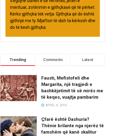
tregojnë udhën e së vërtetës, jetën e
merituar, zotërimin e gjithçkasë që të përket.
Kërko gjithçka tek vetja. Gjithçka që do është
gjithnjë me ty. Mjafton të dish ta kërkosh dhe
do të kesh gjithçka.
Trending
Comments
Latest
Fausti, Mefistofeli dhe
Margarita, një tragjedi e
bashkëjetimit të së mirës me
të keqes, vuajtja pambarim
APRIL 4, 2016
Çfarë është Dashuria?
Thënie brilante nga njerëz të
famshëm që kanë skalitur