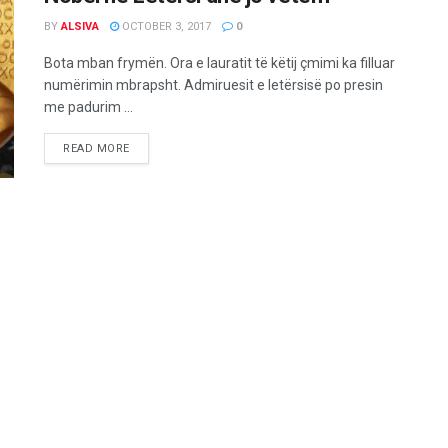
BY
ALSIVA
OCTOBER 3, 2017
0
Bota mban frymën. Ora e lauratit të këtij çmimi ka filluar
numërimin mbrapsht. Admiruesit e letërsisë po presin
me padurim ...
READ MORE