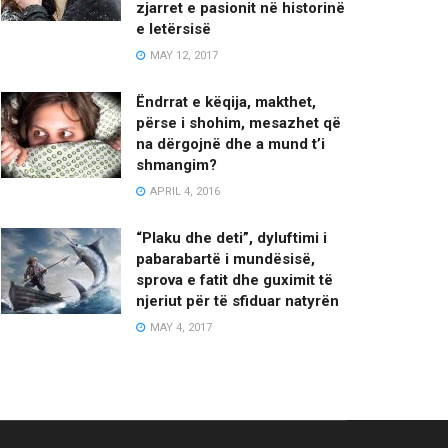
zjarret e pasionit në historinë
e letërsisë
MAY 12, 2017
Ëndrrat e këqija, makthet,
përse i shohim, mesazhet që
na dërgojnë dhe a mund t’i
shmangim?
APRIL 4, 2016
“Plaku dhe deti”, dyluftimi i
pabarabartë i mundësisë,
sprova e fatit dhe guximit të
njeriut për të sfiduar natyrën
MAY 4, 2017