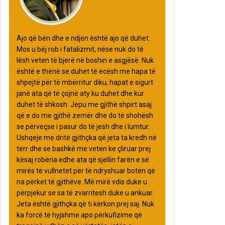
Ajo që bën dhe e ndjen është ajo që duhet.
Mos u bëj rob i fatalizmit, nëse nuk do të
lësh veten të bjerë në boshin e asgjësë. Nuk
është e thënë se duhet të ecësh me hapa të
shpejtë për të mbërritur diku, hapat e sigurt
janë ata që të çojnë aty ku duhet dhe kur
duhet të shkosh. Jepu me gjithë shpirt asaj
që e do me gjithë zemër dhe do të shohësh
se përveçse i pasur do të jesh dhe i lumtur.
Ushqeje me dritë gjithçka që jeta ta kredh në
terr dhe se bashkë me veten ke çliruar prej
kësaj robëria edhe ata që sjellin farën e së
mirës të vullnetet për të ndryshuar botën që
na përket të gjithëve. Më mirë vdis duke u
përpjekur se sa të zvarritesh duke u ankuar.
Jeta është gjithçka që ti kërkon prej saj. Nuk
ka forcë të hyjshme apo përkufizime që