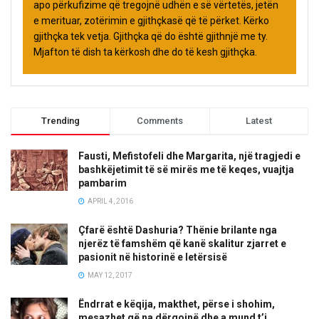
apo përkufizime që tregojnë udhën e së vërtetës, jetën
e merituar, zotërimin e gjithçkasë që të përket. Kërko
gjithçka tek vetja. Gjithçka që do është gjithnjë me ty.
Mjafton të dish ta kërkosh dhe do të kesh gjithçka.
Trending
Comments
Latest
Fausti, Mefistofeli dhe Margarita, një tragjedi e
bashkëjetimit të së mirës me të keqes, vuajtja
pambarim
APRIL 4, 2016
Çfarë është Dashuria? Thënie brilante nga
njerëz të famshëm që kanë skalitur zjarret e
pasionit në historinë e letërsisë
MAY 12, 2017
Ëndrrat e këqija, makthet, përse i shohim,
mesazhet që na dërgojnë dhe a mund t’i