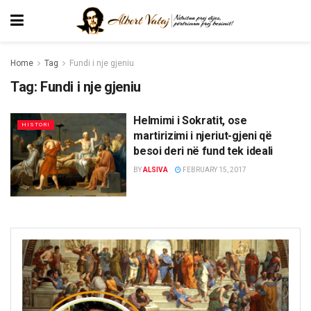
Home
Tag
Fundi i nje gjeniu
Tag:
Fundi i nje gjeniu
Helmimi i Sokratit, ose
HISTORI
martirizimi i njeriut-gjeni që
besoi deri në fund tek ideali
BY
ALSIVA
FEBRUARY 15, 2017