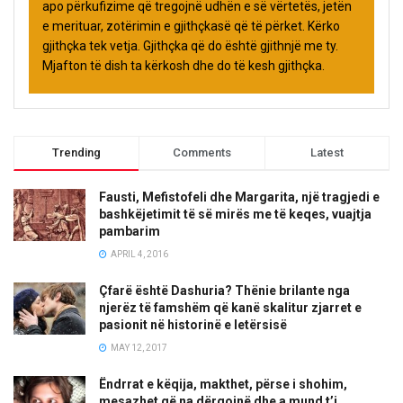
apo përkufizime që tregojnë udhën e së vërtetës, jetën
e merituar, zotërimin e gjithçkasë që të përket. Kërko
gjithçka tek vetja. Gjithçka që do është gjithnjë me ty.
Mjafton të dish ta kërkosh dhe do të kesh gjithçka.
Trending
Comments
Latest
Fausti, Mefistofeli dhe Margarita, një tragjedi e
bashkëjetimit të së mirës me të keqes, vuajtja
pambarim
APRIL 4, 2016
Çfarë është Dashuria? Thënie brilante nga
njerëz të famshëm që kanë skalitur zjarret e
pasionit në historinë e letërsisë
MAY 12, 2017
Ëndrrat e këqija, makthet, përse i shohim,
mesazhet që na dërgojnë dhe a mund t’i