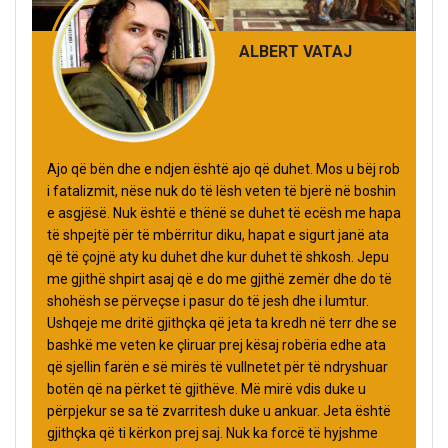
ALBERT VATAJ
Ajo që bën dhe e ndjen është ajo që duhet. Mos u bëj rob
i fatalizmit, nëse nuk do të lësh veten të bjerë në boshin
e asgjësë. Nuk është e thënë se duhet të ecësh me hapa
të shpejtë për të mbërritur diku, hapat e sigurt janë ata
që të çojnë aty ku duhet dhe kur duhet të shkosh. Jepu
me gjithë shpirt asaj që e do me gjithë zemër dhe do të
shohësh se përveçse i pasur do të jesh dhe i lumtur.
Ushqeje me dritë gjithçka që jeta ta kredh në terr dhe se
bashkë me veten ke çliruar prej kësaj robëria edhe ata
që sjellin farën e së mirës të vullnetet për të ndryshuar
botën që na përket të gjithëve. Më mirë vdis duke u
përpjekur se sa të zvarritesh duke u ankuar. Jeta është
gjithçka që ti kërkon prej saj. Nuk ka forcë të hyjshme