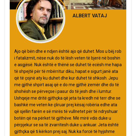
ALBERT VATAJ
Ajo që bën dhe e ndjen është ajo që duhet. Mos u bëj rob
i fatalizmit, nëse nuk do të lësh veten të bjerë në boshin
e asgjësë. Nuk është e thënë se duhet të ecësh me hapa
të shpejtë për të mbërritur diku, hapat e sigurt janë ata
që të çojnë aty ku duhet dhe kur duhet të shkosh. Jepu
me gjithë shpirt asaj që e do me gjithë zemër dhe do të
shohësh se përveçse i pasur do të jesh dhe i lumtur.
Ushqeje me dritë gjithçka që jeta ta kredh në terr dhe se
bashkë me veten ke çliruar prej kësaj robëria edhe ata
që sjellin farën e së mirës të vullnetet për të ndryshuar
botën që na përket të gjithëve. Më mirë vdis duke u
përpjekur se sa të zvarritesh duke u ankuar. Jeta është
gjithçka që ti kërkon prej saj. Nuk ka forcë të hyjshme