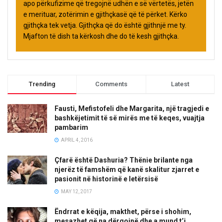
apo përkufizime që tregojnë udhën e së vërtetës, jetën
e merituar, zotërimin e gjithçkasë që të përket. Kërko
gjithçka tek vetja. Gjithçka që do është gjithnjë me ty.
Mjafton të dish ta kërkosh dhe do të kesh gjithçka.
Trending
Comments
Latest
Fausti, Mefistofeli dhe Margarita, një tragjedi e
bashkëjetimit të së mirës me të keqes, vuajtja
pambarim
APRIL 4, 2016
Çfarë është Dashuria? Thënie brilante nga
njerëz të famshëm që kanë skalitur zjarret e
pasionit në historinë e letërsisë
MAY 12, 2017
Ëndrrat e këqija, makthet, përse i shohim,
mesazhet që na dërgojnë dhe a mund t’i