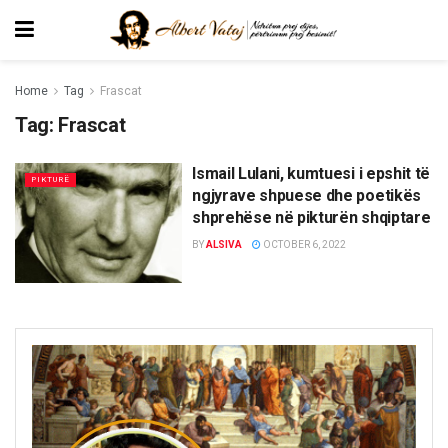
Home
Tag
Frascat
Tag:
Frascat
Ismail Lulani, kumtuesi i epshit të
PIKTURË
ngjyrave shpuese dhe poetikës
shprehëse në pikturën shqiptare
BY
ALSIVA
OCTOBER 6, 2022