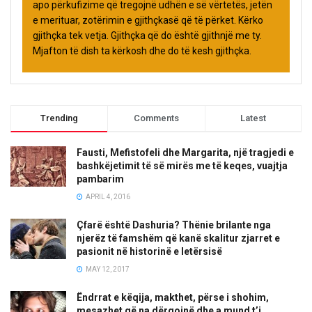
apo përkufizime që tregojnë udhën e së vërtetës, jetën
e merituar, zotërimin e gjithçkasë që të përket. Kërko
gjithçka tek vetja. Gjithçka që do është gjithnjë me ty.
Mjafton të dish ta kërkosh dhe do të kesh gjithçka.
Trending
Comments
Latest
Fausti, Mefistofeli dhe Margarita, një tragjedi e
bashkëjetimit të së mirës me të keqes, vuajtja
pambarim
APRIL 4, 2016
Çfarë është Dashuria? Thënie brilante nga
njerëz të famshëm që kanë skalitur zjarret e
pasionit në historinë e letërsisë
MAY 12, 2017
Ëndrrat e këqija, makthet, përse i shohim,
mesazhet që na dërgojnë dhe a mund t’i