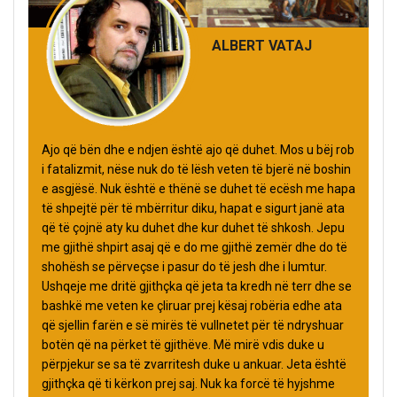
ALBERT VATAJ
Ajo që bën dhe e ndjen është ajo që duhet. Mos u bëj rob
i fatalizmit, nëse nuk do të lësh veten të bjerë në boshin
e asgjësë. Nuk është e thënë se duhet të ecësh me hapa
të shpejtë për të mbërritur diku, hapat e sigurt janë ata
që të çojnë aty ku duhet dhe kur duhet të shkosh. Jepu
me gjithë shpirt asaj që e do me gjithë zemër dhe do të
shohësh se përveçse i pasur do të jesh dhe i lumtur.
Ushqeje me dritë gjithçka që jeta ta kredh në terr dhe se
bashkë me veten ke çliruar prej kësaj robëria edhe ata
që sjellin farën e së mirës të vullnetet për të ndryshuar
botën që na përket të gjithëve. Më mirë vdis duke u
përpjekur se sa të zvarritesh duke u ankuar. Jeta është
gjithçka që ti kërkon prej saj. Nuk ka forcë të hyjshme