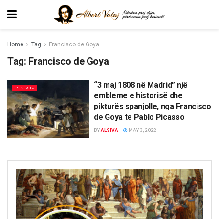
Home
Tag
Francisco de Goya
Tag:
Francisco de Goya
“3 maj 1808 në Madrid” një
PIKTURË
embleme e historisë dhe
pikturës spanjolle, nga Francisco
de Goya te Pablo Picasso
BY
ALSIVA
MAY 3, 2022