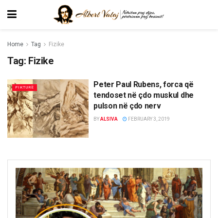
Home
Tag
Fizike
Tag:
Fizike
Peter Paul Rubens, forca që
PIKTURË
tendoset në çdo muskul dhe
pulson në çdo nerv
BY
ALSIVA
FEBRUARY 3, 2019