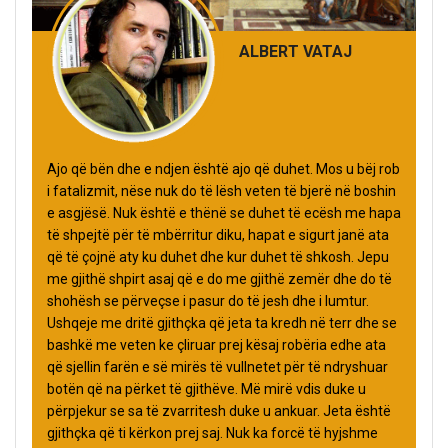
ALBERT VATAJ
Ajo që bën dhe e ndjen është ajo që duhet. Mos u bëj rob
i fatalizmit, nëse nuk do të lësh veten të bjerë në boshin
e asgjësë. Nuk është e thënë se duhet të ecësh me hapa
të shpejtë për të mbërritur diku, hapat e sigurt janë ata
që të çojnë aty ku duhet dhe kur duhet të shkosh. Jepu
me gjithë shpirt asaj që e do me gjithë zemër dhe do të
shohësh se përveçse i pasur do të jesh dhe i lumtur.
Ushqeje me dritë gjithçka që jeta ta kredh në terr dhe se
bashkë me veten ke çliruar prej kësaj robëria edhe ata
që sjellin farën e së mirës të vullnetet për të ndryshuar
botën që na përket të gjithëve. Më mirë vdis duke u
përpjekur se sa të zvarritesh duke u ankuar. Jeta është
gjithçka që ti kërkon prej saj. Nuk ka forcë të hyjshme