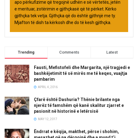
apo përkufizime që tregojnë udhën e së vërtetës, jetën
e merituar, zotërimin e gjithçkasë që të përket. Kërko
gjithçka tek vetja. Gjithçka që do është gjithnjë me ty.
Mjafton të dish ta kërkosh dhe do të kesh gjithçka.
Trending
Comments
Latest
Fausti, Mefistofeli dhe Margarita, një tragjedi e
bashkëjetimit të së mirës me të keqes, vuajtja
pambarim
APRIL 4, 2016
Çfarë është Dashuria? Thënie brilante nga
njerëz të famshëm që kanë skalitur zjarret e
pasionit në historinë e letërsisë
MAY 12, 2017
Ëndrrat e këqija, makthet, përse i shohim,
mesazhet që na dërgojnë dhe a mund t’i