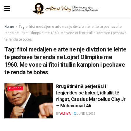
Home
Tag
fitoi medaljen e arte ne nje divizion te lehte te peshave te
renda ne Lojrat Olimpike me 1960. Me vone ai fitoi titullin kampion i peshave
te renda te botes
Tag:
fitoi medaljen e arte ne nje divizion te lehte
te peshave te renda ne Lojrat Olimpike me
1960. Me vone ai fitoi titullin kampion i peshave
te renda te botes
Rrugëtimi në përjetësi i
KUJTESË
legjendës së boksit, idhullit të
ringut, Cassius Marcellus Clay Jr
– Muhammad Ali
BY
ALSIVA
JUNE 3, 2025