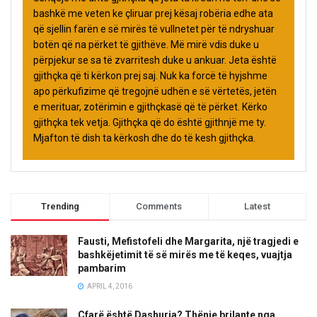
bashkë me veten ke çliruar prej kësaj robëria edhe ata
që sjellin farën e së mirës të vullnetet për të ndryshuar
botën që na përket të gjithëve. Më mirë vdis duke u
përpjekur se sa të zvarritesh duke u ankuar. Jeta është
gjithçka që ti kërkon prej saj. Nuk ka forcë të hyjshme
apo përkufizime që tregojnë udhën e së vërtetës, jetën
e merituar, zotërimin e gjithçkasë që të përket. Kërko
gjithçka tek vetja. Gjithçka që do është gjithnjë me ty.
Mjafton të dish ta kërkosh dhe do të kesh gjithçka.
Trending
Comments
Latest
Fausti, Mefistofeli dhe Margarita, një tragjedi e
bashkëjetimit të së mirës me të keqes, vuajtja
pambarim
APRIL 4, 2016
Çfarë është Dashuria? Thënie brilante nga