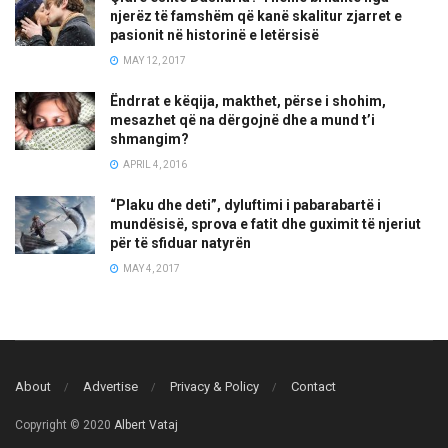
njerëz të famshëm që kanë skalitur zjarret e
pasionit në historinë e letërsisë
MAY 12, 2017
Ëndrrat e këqija, makthet, përse i shohim,
mesazhet që na dërgojnë dhe a mund t’i
shmangim?
APRIL 4, 2016
“Plaku dhe deti”, dyluftimi i pabarabartë i
mundësisë, sprova e fatit dhe guximit të njeriut
për të sfiduar natyrën
MAY 4, 2017
About
Advertise
Privacy & Policy
Contact
Copyright © 2020
Albert Vataj