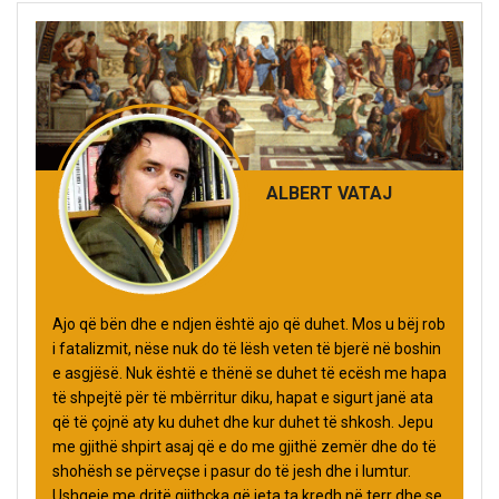
ALBERT VATAJ
Ajo që bën dhe e ndjen është ajo që duhet. Mos u bëj rob
i fatalizmit, nëse nuk do të lësh veten të bjerë në boshin
e asgjësë. Nuk është e thënë se duhet të ecësh me hapa
të shpejtë për të mbërritur diku, hapat e sigurt janë ata
që të çojnë aty ku duhet dhe kur duhet të shkosh. Jepu
me gjithë shpirt asaj që e do me gjithë zemër dhe do të
shohësh se përveçse i pasur do të jesh dhe i lumtur.
Ushqeje me dritë gjithçka që jeta ta kredh në terr dhe se