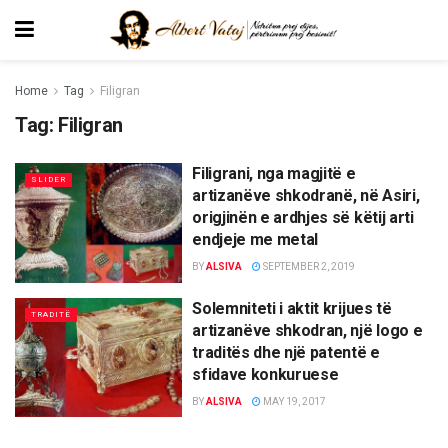
Home
Tag
Filigran
Tag:
Filigran
Filigrani, nga magjitë e
SLIDER
artizanëve shkodranë, në Asiri,
origjinën e ardhjes së këtij arti
endjeje me metal
BY
ALSIVA
SEPTEMBER 2, 2019
Solemniteti i aktit krijues të
TRADITË
artizanëve shkodran, një logo e
traditës dhe një patentë e
sfidave konkuruese
BY
ALSIVA
MAY 19, 2017