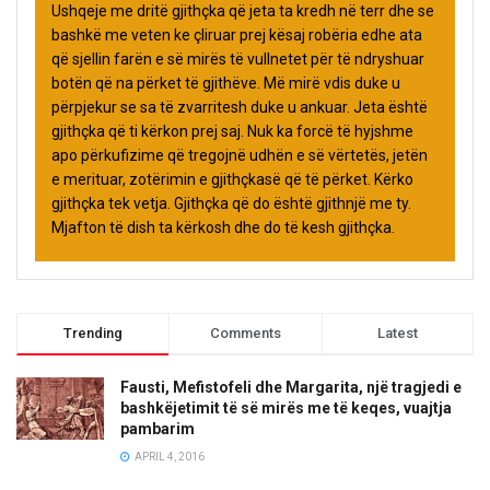
Ushqeje me dritë gjithçka që jeta ta kredh në terr dhe se
bashkë me veten ke çliruar prej kësaj robëria edhe ata
që sjellin farën e së mirës të vullnetet për të ndryshuar
botën që na përket të gjithëve. Më mirë vdis duke u
përpjekur se sa të zvarritesh duke u ankuar. Jeta është
gjithçka që ti kërkon prej saj. Nuk ka forcë të hyjshme
apo përkufizime që tregojnë udhën e së vërtetës, jetën
e merituar, zotërimin e gjithçkasë që të përket. Kërko
gjithçka tek vetja. Gjithçka që do është gjithnjë me ty.
Mjafton të dish ta kërkosh dhe do të kesh gjithçka.
Trending
Comments
Latest
Fausti, Mefistofeli dhe Margarita, një tragjedi e
bashkëjetimit të së mirës me të keqes, vuajtja
pambarim
APRIL 4, 2016