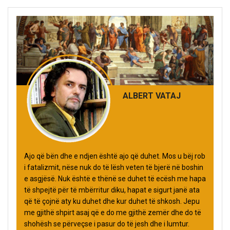
ALBERT VATAJ
Ajo që bën dhe e ndjen është ajo që duhet. Mos u bëj rob
i fatalizmit, nëse nuk do të lësh veten të bjerë në boshin
e asgjësë. Nuk është e thënë se duhet të ecësh me hapa
të shpejtë për të mbërritur diku, hapat e sigurt janë ata
që të çojnë aty ku duhet dhe kur duhet të shkosh. Jepu
me gjithë shpirt asaj që e do me gjithë zemër dhe do të
shohësh se përveçse i pasur do të jesh dhe i lumtur.