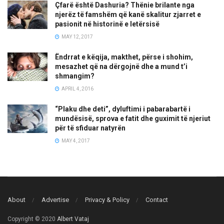
Çfarë është Dashuria? Thënie brilante nga
njerëz të famshëm që kanë skalitur zjarret e
pasionit në historinë e letërsisë
MAY 12, 2017
Ëndrrat e këqija, makthet, përse i shohim,
mesazhet që na dërgojnë dhe a mund t’i
shmangim?
APRIL 4, 2016
“Plaku dhe deti”, dyluftimi i pabarabartë i
mundësisë, sprova e fatit dhe guximit të njeriut
për të sfiduar natyrën
MAY 4, 2017
About
Advertise
Privacy & Policy
Contact
Copyright © 2020
Albert Vataj