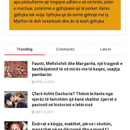
apo përkufizime që tregojnë udhën e së vërtetës, jetën
e merituar, zotërimin e gjithçkasë që të përket. Kërko
gjithçka tek vetja. Gjithçka që do është gjithnjë me ty.
Mjafton të dish ta kërkosh dhe do të kesh gjithçka.
Trending
Comments
Latest
Fausti, Mefistofeli dhe Margarita, një tragjedi e
bashkëjetimit të së mirës me të keqes, vuajtja
pambarim
APRIL 4, 2016
Çfarë është Dashuria? Thënie brilante nga
njerëz të famshëm që kanë skalitur zjarret e
pasionit në historinë e letërsisë
MAY 12, 2017
Ëndrrat e këqija, makthet, përse i shohim,
mesazhet që na dërgojnë dhe a mund t’i