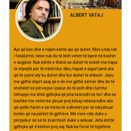
ALBERT VATAJ
Ajo që bën dhe e ndjen është ajo që duhet. Mos u bëj rob
i fatalizmit, nëse nuk do të lësh veten të bjerë në boshin
e asgjësë. Nuk është e thënë se duhet të ecësh me hapa
të shpejtë për të mbërritur diku, hapat e sigurt janë ata
që të çojnë aty ku duhet dhe kur duhet të shkosh. Jepu
me gjithë shpirt asaj që e do me gjithë zemër dhe do të
shohësh se përveçse i pasur do të jesh dhe i lumtur.
Ushqeje me dritë gjithçka që jeta ta kredh në terr dhe se
bashkë me veten ke çliruar prej kësaj robëria edhe ata
që sjellin farën e së mirës të vullnetet për të ndryshuar
botën që na përket të gjithëve. Më mirë vdis duke u
përpjekur se sa të zvarritesh duke u ankuar. Jeta është
gjithçka që ti kërkon prej saj. Nuk ka forcë të hyjshme