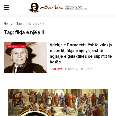
Home
Tag
fikja e një ylli
Tag:
fikja e një ylli
Vdekja e Poradecit, është vdekja
IMPRESIONE
e poetit, fikja e një ylli, është
ngjarje e galaktikës së shpirtit të
botës
BY
ALSIVA
NOVEMBER 12, 2021