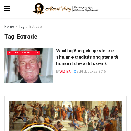
Home
Tag
Estrade
Tag:
Estrade
Vasillaq Vangjeli një vlerë e
FIGURA TË NDRITUNA
shtuar e traditës shqiptare të
humorit dhe artit skenik
BY
ALSIVA
SEPTEMBER 25, 2016