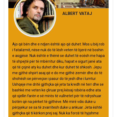
ALBERT VATAJ
Ajo që bën dhe e ndjen është ajo që duhet. Mos u bëj rob
i fatalizmit, nëse nuk do të lësh veten të bjerë në boshin
e asgjësë. Nuk është e thënë se duhet të ecësh me hapa
të shpejtë për të mbërritur diku, hapat e sigurt janë ata
që të çojnë aty ku duhet dhe kur duhet të shkosh. Jepu
me gjithë shpirt asaj që e do me gjithë zemër dhe do të
shohësh se përveçse i pasur do të jesh dhe i lumtur.
Ushqeje me dritë gjithçka që jeta ta kredh në terr dhe se
bashkë me veten ke çliruar prej kësaj robëria edhe ata
që sjellin farën e së mirës të vullnetet për të ndryshuar
botën që na përket të gjithëve. Më mirë vdis duke u
përpjekur se sa të zvarritesh duke u ankuar. Jeta është
gjithçka që ti kërkon prej saj. Nuk ka forcë të hyjshme