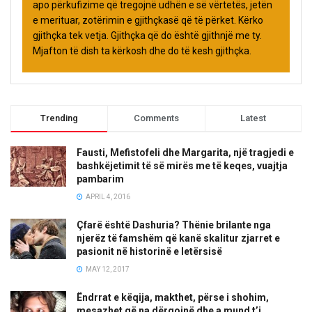
apo përkufizime që tregojnë udhën e së vërtetës, jetën
e merituar, zotërimin e gjithçkasë që të përket. Kërko
gjithçka tek vetja. Gjithçka që do është gjithnjë me ty.
Mjafton të dish ta kërkosh dhe do të kesh gjithçka.
Trending
Comments
Latest
Fausti, Mefistofeli dhe Margarita, një tragjedi e
bashkëjetimit të së mirës me të keqes, vuajtja
pambarim
APRIL 4, 2016
Çfarë është Dashuria? Thënie brilante nga
njerëz të famshëm që kanë skalitur zjarret e
pasionit në historinë e letërsisë
MAY 12, 2017
Ëndrrat e këqija, makthet, përse i shohim,
mesazhet që na dërgojnë dhe a mund t’i