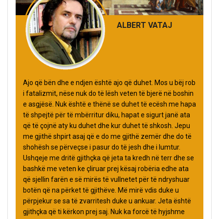
ALBERT VATAJ
Ajo që bën dhe e ndjen është ajo që duhet. Mos u bëj rob
i fatalizmit, nëse nuk do të lësh veten të bjerë në boshin
e asgjësë. Nuk është e thënë se duhet të ecësh me hapa
të shpejtë për të mbërritur diku, hapat e sigurt janë ata
që të çojnë aty ku duhet dhe kur duhet të shkosh. Jepu
me gjithë shpirt asaj që e do me gjithë zemër dhe do të
shohësh se përveçse i pasur do të jesh dhe i lumtur.
Ushqeje me dritë gjithçka që jeta ta kredh në terr dhe se
bashkë me veten ke çliruar prej kësaj robëria edhe ata
që sjellin farën e së mirës të vullnetet për të ndryshuar
botën që na përket të gjithëve. Më mirë vdis duke u
përpjekur se sa të zvarritesh duke u ankuar. Jeta është
gjithçka që ti kërkon prej saj. Nuk ka forcë të hyjshme