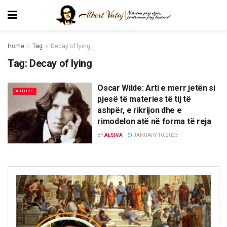
Home
Tag
Decay of lying
Tag:
Decay of lying
Oscar Wilde: Arti e merr jetën si
AUTORË
pjesë të materies të tij të
ashpër, e rikrijon dhe e
rimodelon atë në forma të reja
BY
ALSIVA
JANUARY 10, 2023