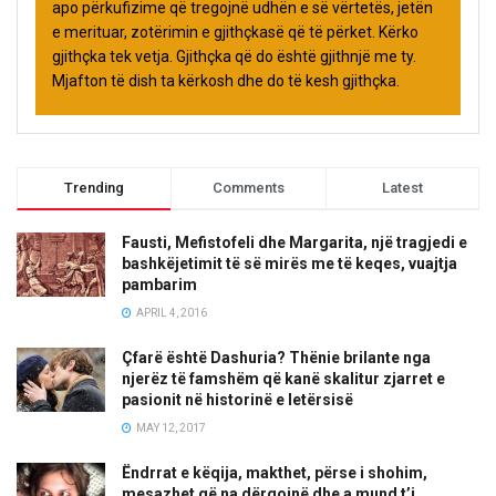
apo përkufizime që tregojnë udhën e së vërtetës, jetën
e merituar, zotërimin e gjithçkasë që të përket. Kërko
gjithçka tek vetja. Gjithçka që do është gjithnjë me ty.
Mjafton të dish ta kërkosh dhe do të kesh gjithçka.
Trending
Comments
Latest
Fausti, Mefistofeli dhe Margarita, një tragjedi e
bashkëjetimit të së mirës me të keqes, vuajtja
pambarim
APRIL 4, 2016
Çfarë është Dashuria? Thënie brilante nga
njerëz të famshëm që kanë skalitur zjarret e
pasionit në historinë e letërsisë
MAY 12, 2017
Ëndrrat e këqija, makthet, përse i shohim,
mesazhet që na dërgojnë dhe a mund t’i