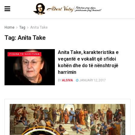
Home
Tag
Anita Take
Tag:
Anita Take
Anita Take, karakteristika e
FIGURA TË NDRITUNA
veçantë e vokalit që sfidoi
kohën dhe do të nënshtrojë
harrimin
BY
ALSIVA
JANUARY 12, 2017