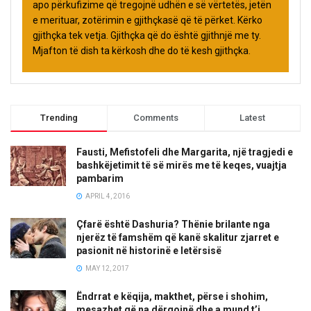
apo përkufizime që tregojnë udhën e së vërtetës, jetën
e merituar, zotërimin e gjithçkasë që të përket. Kërko
gjithçka tek vetja. Gjithçka që do është gjithnjë me ty.
Mjafton të dish ta kërkosh dhe do të kesh gjithçka.
Trending
Comments
Latest
Fausti, Mefistofeli dhe Margarita, një tragjedi e
bashkëjetimit të së mirës me të keqes, vuajtja
pambarim
APRIL 4, 2016
Çfarë është Dashuria? Thënie brilante nga
njerëz të famshëm që kanë skalitur zjarret e
pasionit në historinë e letërsisë
MAY 12, 2017
Ëndrrat e këqija, makthet, përse i shohim,
mesazhet që na dërgojnë dhe a mund t’i