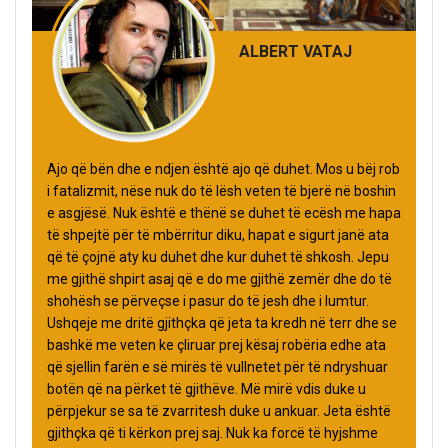
ALBERT VATAJ
Ajo që bën dhe e ndjen është ajo që duhet. Mos u bëj rob
i fatalizmit, nëse nuk do të lësh veten të bjerë në boshin
e asgjësë. Nuk është e thënë se duhet të ecësh me hapa
të shpejtë për të mbërritur diku, hapat e sigurt janë ata
që të çojnë aty ku duhet dhe kur duhet të shkosh. Jepu
me gjithë shpirt asaj që e do me gjithë zemër dhe do të
shohësh se përveçse i pasur do të jesh dhe i lumtur.
Ushqeje me dritë gjithçka që jeta ta kredh në terr dhe se
bashkë me veten ke çliruar prej kësaj robëria edhe ata
që sjellin farën e së mirës të vullnetet për të ndryshuar
botën që na përket të gjithëve. Më mirë vdis duke u
përpjekur se sa të zvarritesh duke u ankuar. Jeta është
gjithçka që ti kërkon prej saj. Nuk ka forcë të hyjshme