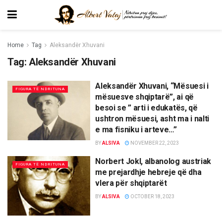
Home
Tag
Aleksandër Xhuvani
Tag:
Aleksandër Xhuvani
Aleksandër Xhuvani, “Mësuesi i
FIGURA TË NDRITUNA
mësuesve shqiptarë”, ai që
besoi se ” arti i edukatës, që
ushtron mësuesi, asht ma i nalti
e ma fisniku i arteve…”
BY
ALSIVA
NOVEMBER 22, 2023
Norbert Jokl, albanolog austriak
FIGURA TË NDRITUNA
me prejardhje hebreje që dha
vlera për shqiptarët
BY
ALSIVA
OCTOBER 18, 2023