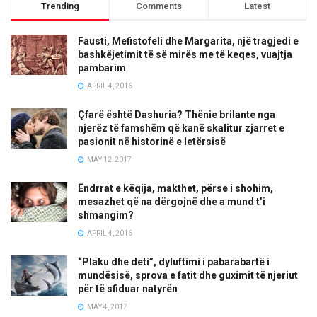
Trending
Comments
Latest
Fausti, Mefistofeli dhe Margarita, një tragjedi e
bashkëjetimit të së mirës me të keqes, vuajtja
pambarim
APRIL 4, 2016
Çfarë është Dashuria? Thënie brilante nga
njerëz të famshëm që kanë skalitur zjarret e
pasionit në historinë e letërsisë
MAY 12, 2017
Ëndrrat e këqija, makthet, përse i shohim,
mesazhet që na dërgojnë dhe a mund t’i
shmangim?
APRIL 4, 2016
“Plaku dhe deti”, dyluftimi i pabarabartë i
mundësisë, sprova e fatit dhe guximit të njeriut
për të sfiduar natyrën
MAY 4, 2017