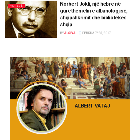
Norbert Jokli, një hebre në
KUJTESË
gurëthemelin e albanologjisë,
shqipshkrimit dhe bibliotekës
shqip
BY
ALSIVA
FEBRUARY 25, 2017
ALBERT VATAJ