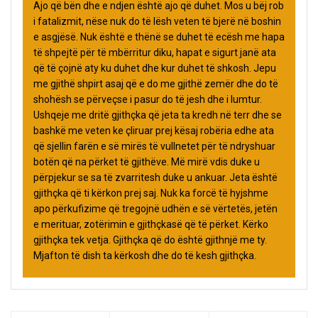
Ajo që bën dhe e ndjen është ajo që duhet. Mos u bëj rob
i fatalizmit, nëse nuk do të lësh veten të bjerë në boshin
e asgjësë. Nuk është e thënë se duhet të ecësh me hapa
të shpejtë për të mbërritur diku, hapat e sigurt janë ata
që të çojnë aty ku duhet dhe kur duhet të shkosh. Jepu
me gjithë shpirt asaj që e do me gjithë zemër dhe do të
shohësh se përveçse i pasur do të jesh dhe i lumtur.
Ushqeje me dritë gjithçka që jeta ta kredh në terr dhe se
bashkë me veten ke çliruar prej kësaj robëria edhe ata
që sjellin farën e së mirës të vullnetet për të ndryshuar
botën që na përket të gjithëve. Më mirë vdis duke u
përpjekur se sa të zvarritesh duke u ankuar. Jeta është
gjithçka që ti kërkon prej saj. Nuk ka forcë të hyjshme
apo përkufizime që tregojnë udhën e së vërtetës, jetën
e merituar, zotërimin e gjithçkasë që të përket. Kërko
gjithçka tek vetja. Gjithçka që do është gjithnjë me ty.
Mjafton të dish ta kërkosh dhe do të kesh gjithçka.