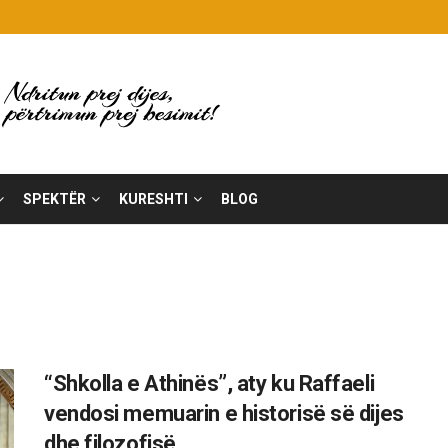
SPEKTËR
KURESHTI
BLOG
“Shkolla e Athinës”, aty ku Raffaeli
vendosi memuarin e historisë së dijes
dhe filozofisë