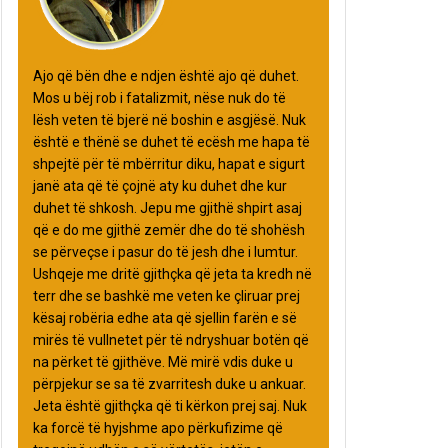
Ajo që bën dhe e ndjen është ajo që duhet.
Mos u bëj rob i fatalizmit, nëse nuk do të
lësh veten të bjerë në boshin e asgjësë. Nuk
është e thënë se duhet të ecësh me hapa të
shpejtë për të mbërritur diku, hapat e sigurt
janë ata që të çojnë aty ku duhet dhe kur
duhet të shkosh. Jepu me gjithë shpirt asaj
që e do me gjithë zemër dhe do të shohësh
se përveçse i pasur do të jesh dhe i lumtur.
Ushqeje me dritë gjithçka që jeta ta kredh në
terr dhe se bashkë me veten ke çliruar prej
kësaj robëria edhe ata që sjellin farën e së
mirës të vullnetet për të ndryshuar botën që
na përket të gjithëve. Më mirë vdis duke u
përpjekur se sa të zvarritesh duke u ankuar.
Jeta është gjithçka që ti kërkon prej saj. Nuk
ka forcë të hyjshme apo përkufizime që