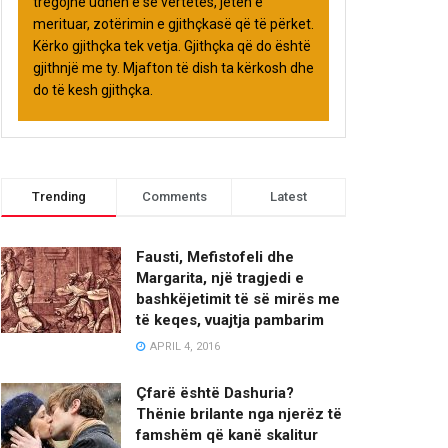
tregojnë udhën e së vërtetës, jetën e
merituar, zotërimin e gjithçkasë që të përket.
Kërko gjithçka tek vetja. Gjithçka që do është
gjithnjë me ty. Mjafton të dish ta kërkosh dhe
do të kesh gjithçka.
Trending
Comments
Latest
Fausti, Mefistofeli dhe
Margarita, një tragjedi e
bashkëjetimit të së mirës me
të keqes, vuajtja pambarim
APRIL 4, 2016
Çfarë është Dashuria?
Thënie brilante nga njerëz të
famshëm që kanë skalitur