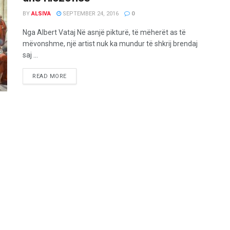
BY
ALSIVA
SEPTEMBER 24, 2016
0
Nga Albert Vataj Në asnjë pikturë, të mëherët as të
mëvonshme, një artist nuk ka mundur të shkrij brendaj
saj ...
READ MORE