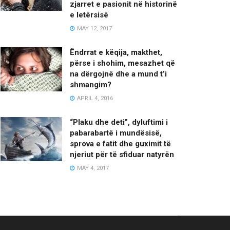
zjarret e pasionit në historinë
e letërsisë
MAY 12, 2017
Ëndrrat e këqija, makthet,
përse i shohim, mesazhet që
na dërgojnë dhe a mund t’i
shmangim?
APRIL 4, 2016
“Plaku dhe deti”, dyluftimi i
pabarabartë i mundësisë,
sprova e fatit dhe guximit të
njeriut për të sfiduar natyrën
MAY 4, 2017