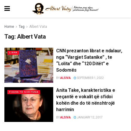
Home
Tag
Albert Vata
Tag:
Albert Vata
CNN prezanton librat e ndalaur,
LIBRA
nga “Vargjet Satanike” , te
“Lolita” dhe “120 Ditët” e
Sodomës
BY
ALSIVA
SEPTEMBER 1, 2022
Anita Take, karakteristika e
FIGURA TË NDRITUNA
veçantë e vokalit që sfidoi
kohën dhe do të nënshtrojë
harrimin
BY
ALSIVA
JANUARY 12, 2017