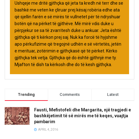
Ushqeje me dritë gjithçka që jeta ta kredh në terr dhe se
bashkë me veten ke çliruar prej kësaj robëria edhe ata
që sjellin farën e së mirës të vullnetet për të ndryshuar
botën që na përket të gjithëve. Më mirë vdis duke u
përpjekur se sa të zvarritesh duke u ankuar. Jeta është
gjithçka që ti kërkon prej saj. Nuk ka forcë të hyjshme
apo përkufizime që tregojnë udhën e së vërtetës, jetën
e merituar, zotërimin e gjithçkasë që të përket. Kërko
gjithçka tek vetja. Gjithçka që do është gjithnjë me ty.
Mjafton të dish ta kërkosh dhe do të kesh gjithçka.
Trending
Comments
Latest
Fausti, Mefistofeli dhe Margarita, një tragjedi e
bashkëjetimit të së mirës me të keqes, vuajtja
pambarim
APRIL 4, 2016