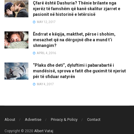
Çfarë është Dashuria? Thënie brilante nga
njerëz të famshëm që kanë skalitur zjarret e
pasionit në historinë e letërsisë
MAY 12, 2017
Ëndrrat e këqija, makthet, përse i shohim,
mesazhet që na dërgojnë dhe a mund t’i
shmangim?
APRIL 4, 2016
“Plaku dhe deti”, dyluftimi i pabarabartë i
mundësisë, sprova e fatit dhe guximit të njeriut
për të sfiduar natyrën
MAY 4, 2017
About
Advertise
Privacy & Policy
Contact
Copyright © 2020
Albert Vataj