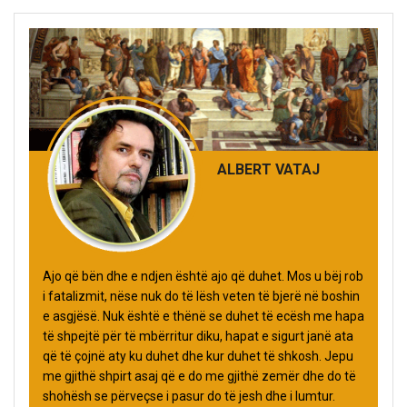
ALBERT VATAJ
Ajo që bën dhe e ndjen është ajo që duhet. Mos u bëj rob
i fatalizmit, nëse nuk do të lësh veten të bjerë në boshin
e asgjësë. Nuk është e thënë se duhet të ecësh me hapa
të shpejtë për të mbërritur diku, hapat e sigurt janë ata
që të çojnë aty ku duhet dhe kur duhet të shkosh. Jepu
me gjithë shpirt asaj që e do me gjithë zemër dhe do të
shohësh se përveçse i pasur do të jesh dhe i lumtur.