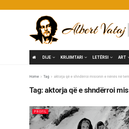
DIJE
KRIJIMTARI
LETËRSI
ART
Home
Tag
aktorja që e shndërroi misionin e nënës në temp
Tag:
aktorja që e shndërroi mis
PROFIL