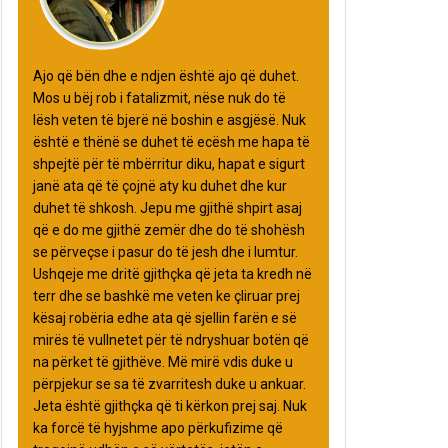
Ajo që bën dhe e ndjen është ajo që duhet.
Mos u bëj rob i fatalizmit, nëse nuk do të
lësh veten të bjerë në boshin e asgjësë. Nuk
është e thënë se duhet të ecësh me hapa të
shpejtë për të mbërritur diku, hapat e sigurt
janë ata që të çojnë aty ku duhet dhe kur
duhet të shkosh. Jepu me gjithë shpirt asaj
që e do me gjithë zemër dhe do të shohësh
se përveçse i pasur do të jesh dhe i lumtur.
Ushqeje me dritë gjithçka që jeta ta kredh në
terr dhe se bashkë me veten ke çliruar prej
kësaj robëria edhe ata që sjellin farën e së
mirës të vullnetet për të ndryshuar botën që
na përket të gjithëve. Më mirë vdis duke u
përpjekur se sa të zvarritesh duke u ankuar.
Jeta është gjithçka që ti kërkon prej saj. Nuk
ka forcë të hyjshme apo përkufizime që