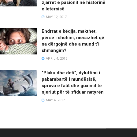
zjarret e pasionit në historinë
e letërsisë
MAY 12, 2017
Ëndrrat e këqija, makthet,
përse i shohim, mesazhet që
na dërgojnë dhe a mund t’i
shmangim?
APRIL 4, 2016
“Plaku dhe deti”, dyluftimi i
pabarabartë i mundësisë,
sprova e fatit dhe guximit të
njeriut për të sfiduar natyrën
MAY 4, 2017