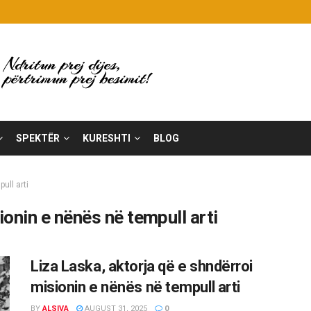
SPEKTËR
KURESHTI
BLOG
ull arti
ionin e nënës në tempull arti
Liza Laska, aktorja që e shndërroi
misionin e nënës në tempull arti
BY
ALSIVA
AUGUST 31, 2025
0