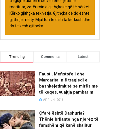
tregojnë udhën e së vërtetës, jetën e
merituar, zotërimin e gjithçkasë që të përket.
Kërko gjithçka tek vetja. Gjithçka që do është
gjithnjë me ty. Mjafton të dish ta kërkosh dhe
do të kesh gjithçka.
Trending
Comments
Latest
Fausti, Mefistofeli dhe
Margarita, një tragjedi e
bashkëjetimit të së mirës me
të keqes, vuajtja pambarim
APRIL 4, 2016
Çfarë është Dashuria?
Thënie brilante nga njerëz të
famshëm që kanë skalitur