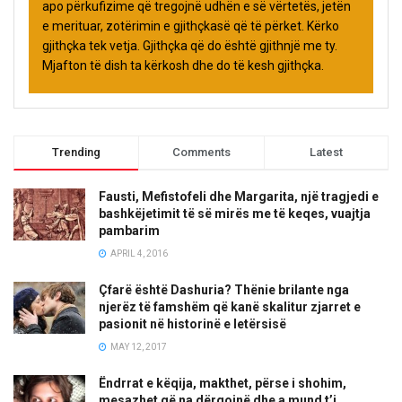
apo përkufizime që tregojnë udhën e së vërtetës, jetën
e merituar, zotërimin e gjithçkasë që të përket. Kërko
gjithçka tek vetja. Gjithçka që do është gjithnjë me ty.
Mjafton të dish ta kërkosh dhe do të kesh gjithçka.
Trending
Comments
Latest
Fausti, Mefistofeli dhe Margarita, një tragjedi e
bashkëjetimit të së mirës me të keqes, vuajtja
pambarim
APRIL 4, 2016
Çfarë është Dashuria? Thënie brilante nga
njerëz të famshëm që kanë skalitur zjarret e
pasionit në historinë e letërsisë
MAY 12, 2017
Ëndrrat e këqija, makthet, përse i shohim,
mesazhet që na dërgojnë dhe a mund t’i