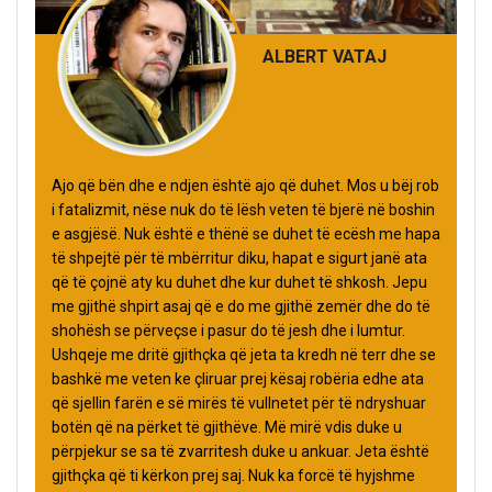
ALBERT VATAJ
Ajo që bën dhe e ndjen është ajo që duhet. Mos u bëj rob
i fatalizmit, nëse nuk do të lësh veten të bjerë në boshin
e asgjësë. Nuk është e thënë se duhet të ecësh me hapa
të shpejtë për të mbërritur diku, hapat e sigurt janë ata
që të çojnë aty ku duhet dhe kur duhet të shkosh. Jepu
me gjithë shpirt asaj që e do me gjithë zemër dhe do të
shohësh se përveçse i pasur do të jesh dhe i lumtur.
Ushqeje me dritë gjithçka që jeta ta kredh në terr dhe se
bashkë me veten ke çliruar prej kësaj robëria edhe ata
që sjellin farën e së mirës të vullnetet për të ndryshuar
botën që na përket të gjithëve. Më mirë vdis duke u
përpjekur se sa të zvarritesh duke u ankuar. Jeta është
gjithçka që ti kërkon prej saj. Nuk ka forcë të hyjshme